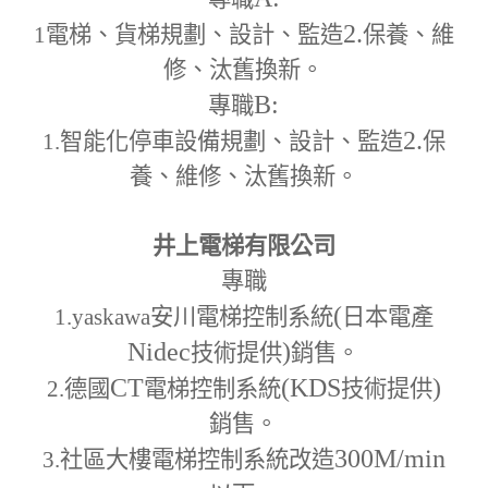
2.
1
電梯、貨梯規劃、設計、監造
保養、維
修、汰舊換新。
B:
專職
2.
1.
智能化停車設備規劃、設計、監造
保
養、維修、汰舊換新。
井上電梯有限公司
專職
(
1.yaskawa
安川電梯控制系統
日本電產
Nidec
)
技術提供
銷售。
CT
(KDS
)
2.
德國
電梯控制系統
技術提供
銷售。
300M
/min
3.
社區大樓電梯控制系統改造