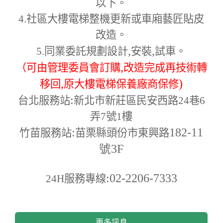
以下。
4.
社區大樓電梯整機更新或車廂藝匠貼皮
改造。
,
,
5.
同業委託規劃設計
安裝
試車。
,
（可由管理委員會訂購
改造完成再技術轉
,
)
移回
原大樓電梯保養廠商保修
:
台北服務站
新北市新莊區民安西路24巷6
弄7號1樓
:
182-11
竹苗服務站
苗栗縣頭份市東興路
號3F
:02-2206-7333
24H
服務專線
更多訊息