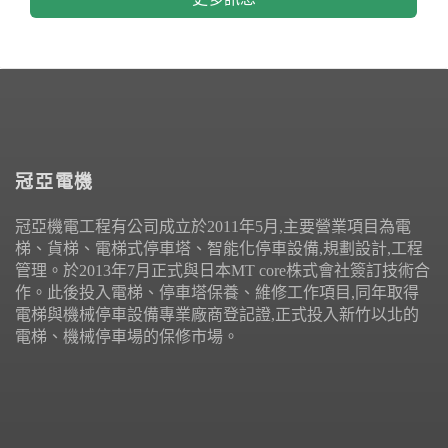
冠亞電機
冠亞機電工程有公司成立於2011年5月,主要營業項目為電
梯、貨梯、電梯式停車塔、智能化停車設備,規劃設計,工程
管理。於2013年7月正式與日本MT core株式會社簽訂技術合
作。此後投入電梯、停車塔保養、維修工作項目,同年取得
電梯與機械停車設備專業廠商登記證,正式投入新竹以北的
電梯、機械停車場的保修市場。