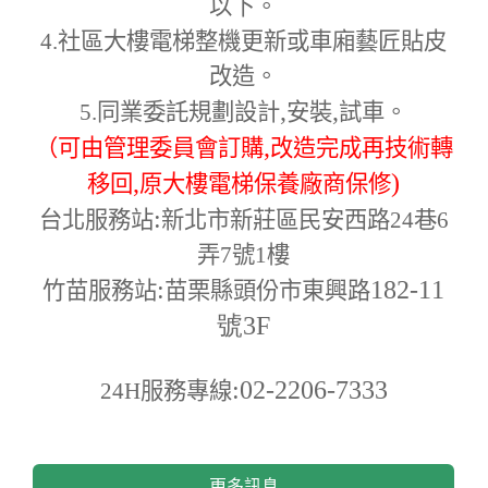
以下。
4.
社區大樓電梯整機更新或車廂藝匠貼皮
改造。
,
,
5.
同業委託規劃設計
安裝
試車。
,
（可由管理委員會訂購
改造完成再技術轉
,
)
移回
原大樓電梯保養廠商保修
:
台北服務站
新北市新莊區民安西路24巷6
弄7號1樓
:
182-11
竹苗服務站
苗栗縣頭份市東興路
號3F
:02-2206-7333
24H
服務專線
更多訊息