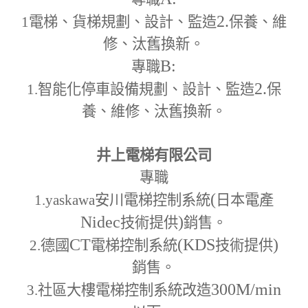
2.
1
電梯、貨梯規劃、設計、監造
保養、維
修、汰舊換新。
B:
專職
2.
1.
智能化停車設備規劃、設計、監造
保
養、維修、汰舊換新。
井上電梯有限公司
專職
(
1.yaskawa
安川電梯控制系統
日本電產
Nidec
)
技術提供
銷售。
CT
(KDS
)
2.
德國
電梯控制系統
技術提供
銷售。
300M
/min
3.
社區大樓電梯控制系統改造