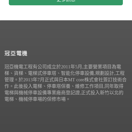
冠亞電機
冠亞機電工程有公司成立於2011年5月,主要營業項目為電
梯、貨梯、電梯式停車塔、智能化停車設備,規劃設計,工程
管理。於2013年7月正式與日本MT core株式會社簽訂技術合
作。此後投入電梯、停車塔保養、維修工作項目,同年取得
電梯與機械停車設備專業廠商登記證,正式投入新竹以北的
電梯、機械停車場的保修市場。