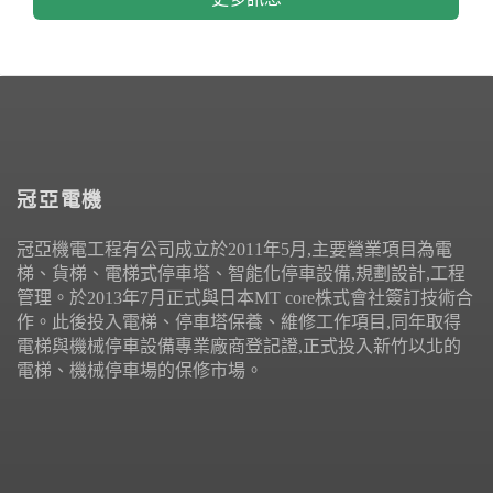
冠亞電機
冠亞機電工程有公司成立於2011年5月,主要營業項目為電
梯、貨梯、電梯式停車塔、智能化停車設備,規劃設計,工程
管理。於2013年7月正式與日本MT core株式會社簽訂技術合
作。此後投入電梯、停車塔保養、維修工作項目,同年取得
電梯與機械停車設備專業廠商登記證,正式投入新竹以北的
電梯、機械停車場的保修市場。