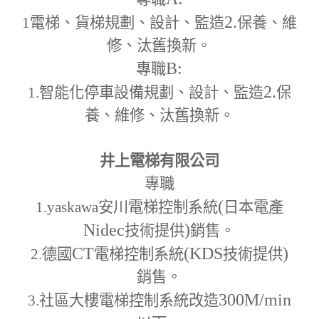
2.
1
電梯、貨梯規劃、設計、監造
保養、維
修、汰舊換新。
B:
專職
2.
1.
智能化停車設備規劃、設計、監造
保
養、維修、汰舊換新。
井上電梯有限公司
專職
(
1.yaskawa
安川電梯控制系統
日本電產
Nidec
)
技術提供
銷售。
CT
(KDS
)
2.
德國
電梯控制系統
技術提供
銷售。
300M
/min
3.
社區大樓電梯控制系統改造