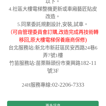
以下。
4.
社區大樓電梯整機更新或車廂藝匠貼皮
改造。
,
,
5.
同業委託規劃設計
安裝
試車。
,
（可由管理委員會訂購
改造完成再技術轉
,
)
移回
原大樓電梯保養廠商保修
:
台北服務站
新北市新莊區民安西路24巷6
弄7號1樓
:
182-11
竹苗服務站
苗栗縣頭份市東興路
號3F
:02-2206-7333
24H
服務專線
更多訊息