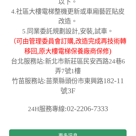
以下。
4.
社區大樓電梯整機更新或車廂藝匠貼皮
改造。
,
,
5.
同業委託規劃設計
安裝
試車。
,
（可由管理委員會訂購
改造完成再技術轉
,
)
移回
原大樓電梯保養廠商保修
:
台北服務站
新北市新莊區民安西路24巷6
弄7號1樓
:
182-11
竹苗服務站
苗栗縣頭份市東興路
號3F
:02-2206-7333
24H
服務專線
更多訊息