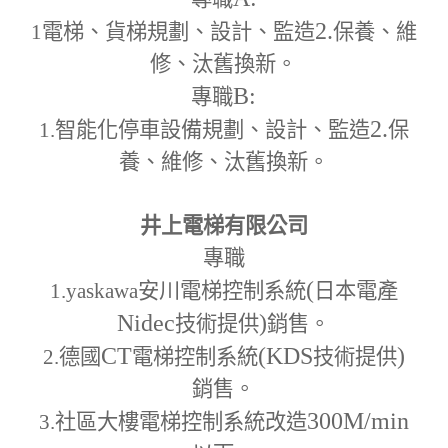
2.
1
電梯、貨梯規劃、設計、監造
保養、維
修、汰舊換新。
B:
專職
2.
1.
智能化停車設備規劃、設計、監造
保
養、維修、汰舊換新。
井上電梯有限公司
專職
(
1.yaskawa
安川電梯控制系統
日本電產
Nidec
)
技術提供
銷售。
CT
(KDS
)
2.
德國
電梯控制系統
技術提供
銷售。
300M
/min
3.
社區大樓電梯控制系統改造