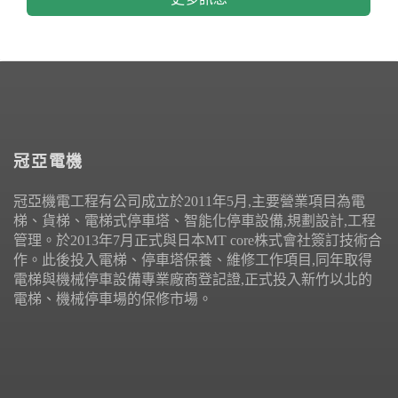
冠亞電機
冠亞機電工程有公司成立於2011年5月,主要營業項目為電
梯、貨梯、電梯式停車塔、智能化停車設備,規劃設計,工程
管理。於2013年7月正式與日本MT core株式會社簽訂技術合
作。此後投入電梯、停車塔保養、維修工作項目,同年取得
電梯與機械停車設備專業廠商登記證,正式投入新竹以北的
電梯、機械停車場的保修市場。