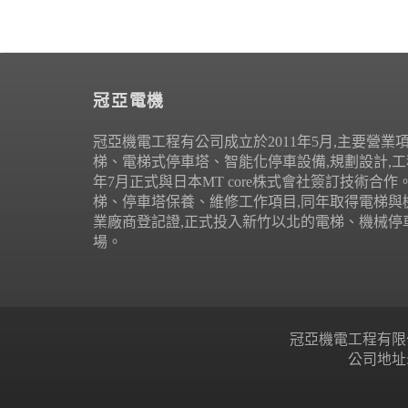
冠亞電機
冠亞機電工程有公司成立於2011年5月,主要營業
梯、電梯式停車塔、智能化停車設備,規劃設計,工程
年7月正式與日本MT core株式會社簽訂技術合
梯、停車塔保養、維修工作項目,同年取得電梯與
業廠商登記證,正式投入新竹以北的電梯、機械停
場。
冠亞機電工程有限公司 Copyr
公司地址: