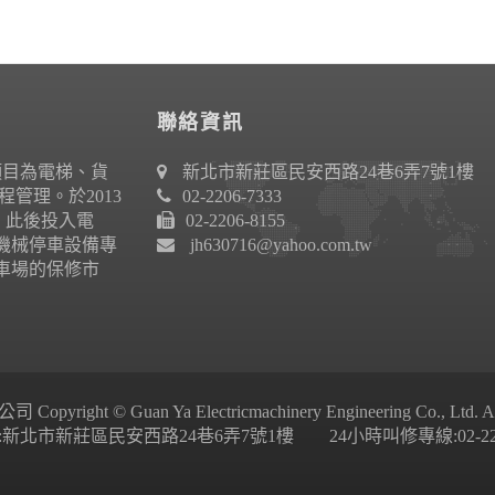
聯絡資訊
項目為電梯、貨
新北市新莊區民安西路24巷6弄7號1樓
管理。於2013
02-2206-7333
作。此後投入電
02-2206-8155
機械停車設備專
jh630716@yahoo.com.tw
車場的保修市
ight © Guan Ya Electricmachinery Engineering Co., Ltd. All 
新北市新莊區民安西路24巷6弄7號1樓 24小時叫修專線:02-2206