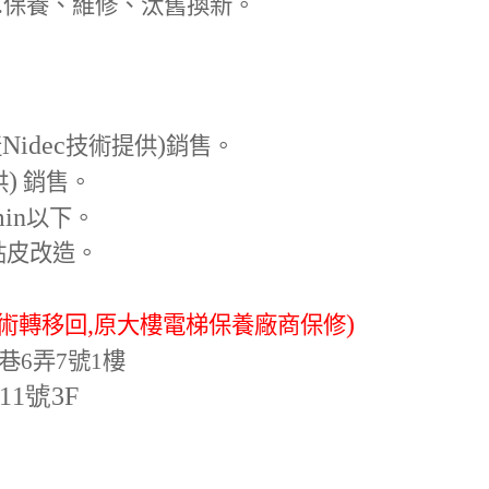
.
保養、維修、汰舊換新。
Nidec
)
產
技術提供
銷售。
)
供
銷售。
min
以下。
貼皮改造。
,
)
術轉移回
原大樓電梯保養廠商保修
巷6弄7號1樓
-11號3F