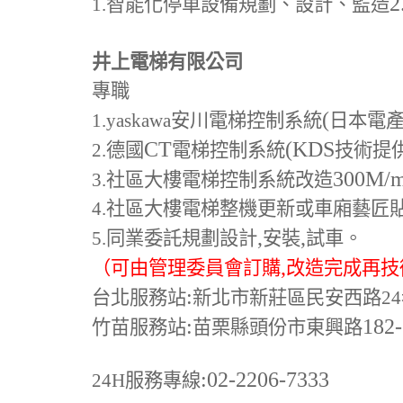
2
1.
智能化停車設備規劃、設計、監造
井上電梯有限公司
專職
(
1.yaskawa
安川電梯控制系統
日本電
CT
(KDS
2.
德國
電梯控制系統
技術提
300M
/
3.
社區大樓電梯控制系統改造
4.
社區大樓電梯整機更新或車廂藝匠
,
,
5.
同業委託規劃設計
安裝
試車。
,
（可由管理委員會訂購
改造完成再技
:
台北服務站
新北市新莊區民安西路24
:
182
竹苗服務站
苗栗縣頭份市東興路
:02-2206-7333
24H
服務專線