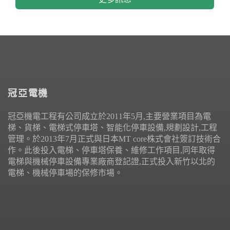
冠亞電機
冠亞機電工程有公司成立於2011年5月,主要營業項目為電
梯、貨梯、電梯式停車塔、智能化停車設備,規劃設計,工程
管理。於2013年7月正式與日本MT core株式會社簽訂技術合
作。此後投入電梯、停車塔保養、維修工作項目,同年取得
電梯與機械停車設備專業廠商登記證,正式投入新竹以北的
電梯、機械停車場的保修市場。