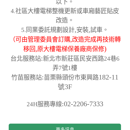
以下。
4.
社區大樓電梯整機更新或車廂藝匠貼皮
改造。
,
,
5.
同業委託規劃設計
安裝
試車。
,
（可由管理委員會訂購
改造完成再技術轉
,
)
移回
原大樓電梯保養廠商保修
:
台北服務站
新北市新莊區民安西路24巷6
弄7號1樓
:
182-11
竹苗服務站
苗栗縣頭份市東興路
號3F
:02-2206-7333
24H
服務專線
更多訊息