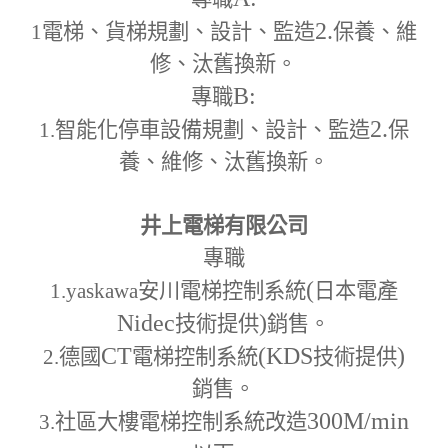
2.
1
電梯、貨梯規劃、設計、監造
保養、維
修、汰舊換新。
B:
專職
2.
1.
智能化停車設備規劃、設計、監造
保
養、維修、汰舊換新。
井上電梯有限公司
專職
(
1.yaskawa
安川電梯控制系統
日本電產
Nidec
)
技術提供
銷售。
CT
(KDS
)
2.
德國
電梯控制系統
技術提供
銷售。
300M
/min
3.
社區大樓電梯控制系統改造