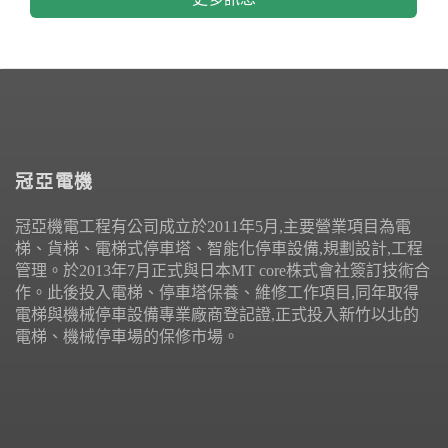
冠亞電機
冠亞機電工程有公司成立於2011年5月,主要營業項目為電
梯、貨梯、電梯式停車塔、智能化停車設備,規劃設計,工程
管理。於2013年7月正式與日本MT core株式會社簽訂技術合
作。此後投入電梯、停車塔保養、維修工作項目,同年取得
電梯與機械停車設備專業廠商登記證,正式投入新竹以北的
電梯、機械停車場的保修市場。