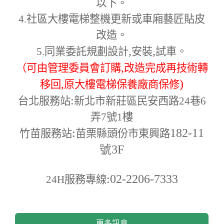
以下。
4.
社區大樓電梯整機更新或車廂藝匠貼皮
改造。
,
,
5.
同業委託規劃設計
安裝
試車。
,
（可由管理委員會訂購
改造完成再技術轉
,
)
移回
原大樓電梯保養廠商保修
:
台北服務站
新北市新莊區民安西路24巷6
弄7號1樓
:
182-11
竹苗服務站
苗栗縣頭份市東興路
號3F
:02-2206-7333
24H
服務專線
更多訊息