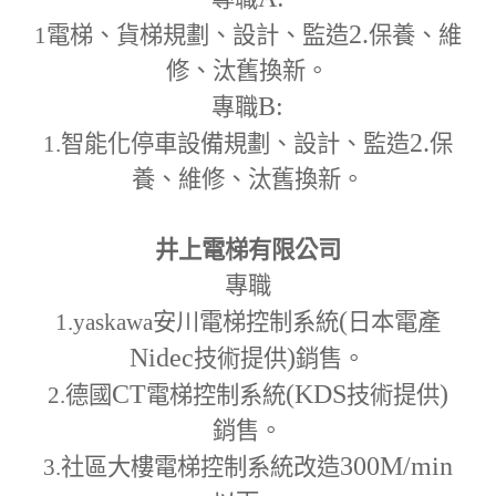
2.
1
電梯、貨梯規劃、設計、監造
保養、維
修、汰舊換新。
B:
專職
2.
1.
智能化停車設備規劃、設計、監造
保
養、維修、汰舊換新。
井上電梯有限公司
專職
(
1.yaskawa
安川電梯控制系統
日本電產
Nidec
)
技術提供
銷售。
CT
(KDS
)
2.
德國
電梯控制系統
技術提供
銷售。
300M
/min
3.
社區大樓電梯控制系統改造