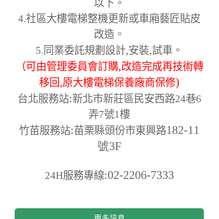
以下。
4.
社區大樓電梯整機更新或車廂藝匠貼皮
改造。
,
,
5.
同業委託規劃設計
安裝
試車。
,
（可由管理委員會訂購
改造完成再技術轉
,
)
移回
原大樓電梯保養廠商保修
:
台北服務站
新北市新莊區民安西路24巷6
弄7號1樓
:
182-11
竹苗服務站
苗栗縣頭份市東興路
號3F
:02-2206-7333
24H
服務專線
更多訊息