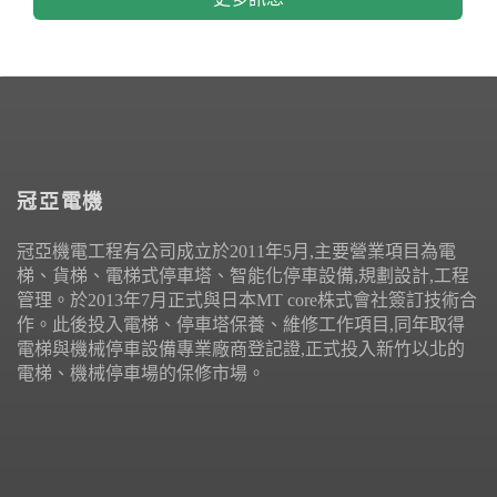
冠亞電機
冠亞機電工程有公司成立於2011年5月,主要營業項目為電
梯、貨梯、電梯式停車塔、智能化停車設備,規劃設計,工程
管理。於2013年7月正式與日本MT core株式會社簽訂技術合
作。此後投入電梯、停車塔保養、維修工作項目,同年取得
電梯與機械停車設備專業廠商登記證,正式投入新竹以北的
電梯、機械停車場的保修市場。