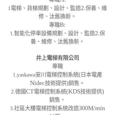
2.
1
電梯、貨梯規劃、設計、監造
保養、維
修、汰舊換新。
B:
專職
2.
1.
智能化停車設備規劃、設計、監造
保
養、維修、汰舊換新。
井上電梯有限公司
專職
(
1.yaskawa
安川電梯控制系統
日本電產
Nidec
)
技術提供
銷售。
CT
(KDS
)
2.
德國
電梯控制系統
技術提供
銷售。
300M
/min
3.
社區大樓電梯控制系統改造