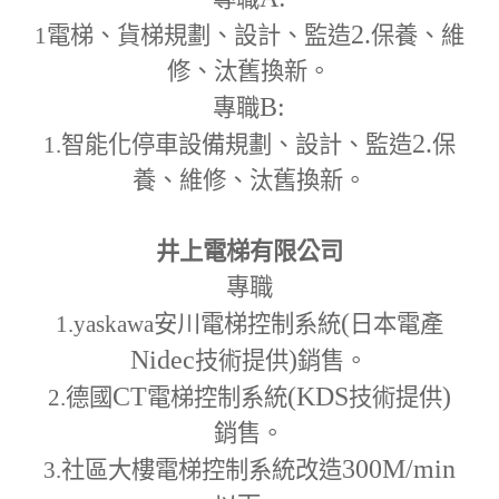
2.
1
電梯、貨梯規劃、設計、監造
保養、維
修、汰舊換新。
B:
專職
2.
1.
智能化停車設備規劃、設計、監造
保
養、維修、汰舊換新。
井上電梯有限公司
專職
(
1.yaskawa
安川電梯控制系統
日本電產
Nidec
)
技術提供
銷售。
CT
(KDS
)
2.
德國
電梯控制系統
技術提供
銷售。
300M
/min
3.
社區大樓電梯控制系統改造