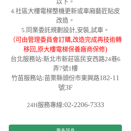
以下。
4.
社區大樓電梯整機更新或車廂藝匠貼皮
改造。
,
,
5.
同業委託規劃設計
安裝
試車。
,
（可由管理委員會訂購
改造完成再技術轉
,
)
移回
原大樓電梯保養廠商保修
:
台北服務站
新北市新莊區民安西路24巷6
弄7號1樓
:
182-11
竹苗服務站
苗栗縣頭份市東興路
號3F
:02-2206-7333
24H
服務專線
更多訊息