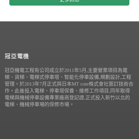
冠亞電機
冠亞機電工程有公司成立於2011年5月,主要營業項目為電
梯、貨梯、電梯式停車塔、智能化停車設備,規劃設計,工程
管理。於2013年7月正式與日本MT core株式會社簽訂技術合
作。此後投入電梯、停車塔保養、維修工作項目,同年取得
電梯與機械停車設備專業廠商登記證,正式投入新竹以北的
電梯、機械停車場的保修市場。