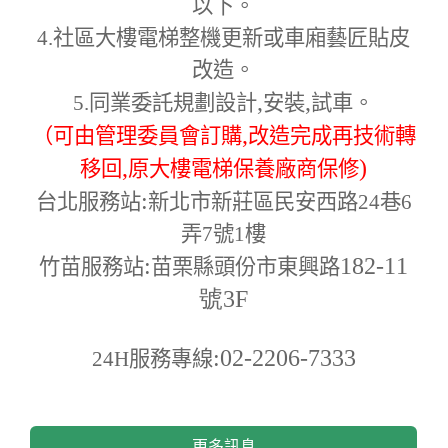
以下。
4.
社區大樓電梯整機更新或車廂藝匠貼皮
改造。
,
,
5.
同業委託規劃設計
安裝
試車。
,
（可由管理委員會訂購
改造完成再技術轉
,
)
移回
原大樓電梯保養廠商保修
:
台北服務站
新北市新莊區民安西路24巷6
弄7號1樓
:
182-11
竹苗服務站
苗栗縣頭份市東興路
號3F
:02-2206-7333
24H
服務專線
更多訊息