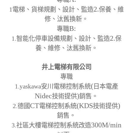
2.
1
電梯、貨梯規劃、設計、監造
保養、維
修、汰舊換新。
B:
專職
2.
1.
智能化停車設備規劃、設計、監造
保
養、維修、汰舊換新。
井上電梯有限公司
專職
(
1.yaskawa
安川電梯控制系統
日本電產
Nidec
)
技術提供
銷售。
CT
(KDS
)
2.
德國
電梯控制系統
技術提供
銷售。
300M
/min
3.
社區大樓電梯控制系統改造