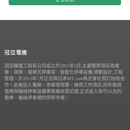
冠亞電機
冠亞機電工程有公司成立於2011年5月,主要營業項目為電
梯、貨梯、電梯式停車塔、智能化停車設備,規劃設計,工程
管理。於2013年7月正式與日本MT core株式會社簽訂技術合
作。此後投入電梯、停車塔保養、維修工作項目,同年取得
電梯與機械停車設備專業廠商登記證,正式投入新竹以北的
電梯、機械停車場的保修市場。