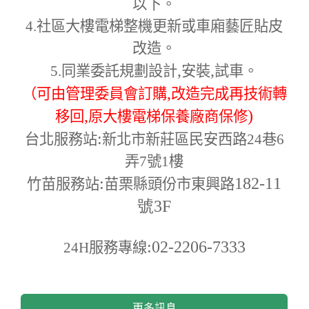
以下。
4.
社區大樓電梯整機更新或車廂藝匠貼皮
改造。
,
,
5.
同業委託規劃設計
安裝
試車。
,
（可由管理委員會訂購
改造完成再技術轉
,
)
移回
原大樓電梯保養廠商保修
:
台北服務站
新北市新莊區民安西路24巷6
弄7號1樓
:
182-11
竹苗服務站
苗栗縣頭份市東興路
號3F
:02-2206-7333
24H
服務專線
更多訊息