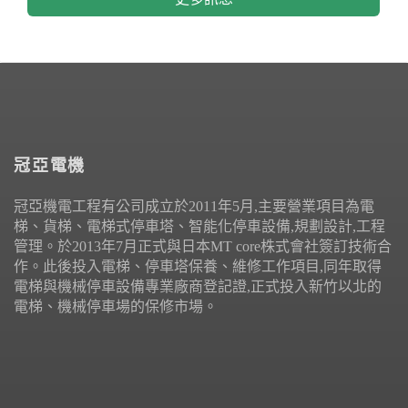
冠亞電機
冠亞機電工程有公司成立於2011年5月,主要營業項目為電
梯、貨梯、電梯式停車塔、智能化停車設備,規劃設計,工程
管理。於2013年7月正式與日本MT core株式會社簽訂技術合
作。此後投入電梯、停車塔保養、維修工作項目,同年取得
電梯與機械停車設備專業廠商登記證,正式投入新竹以北的
電梯、機械停車場的保修市場。