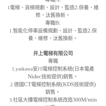
2.
1
電梯、貨梯規劃、設計、監造
保養、維
修、汰舊換新。
B:
專職
2.
1.
智能化停車設備規劃、設計、監造
保
養、維修、汰舊換新。
井上電梯有限公司
專職
(
1.yaskawa
安川電梯控制系統
日本電產
Nidec
)
技術提供
銷售。
CT
(KDS
)
2.
德國
電梯控制系統
技術提供
銷售。
300M
/min
3.
社區大樓電梯控制系統改造