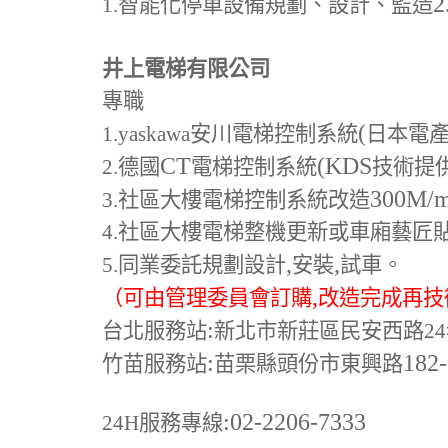
2
1.
智能化停車設備規劃、設計、監造
井上電梯有限公司
專職
(
1.yaskawa
安川電梯控制系統
日本電
CT
(KDS
2.
德國
電梯控制系統
技術提
300M
/
3.
社區大樓電梯控制系統改造
4.
社區大樓電梯整機更新或車廂藝匠
,
,
5.
同業委託規劃設計
安裝
試車。
,
（可由管理委員會訂購
改造完成再技
:
台北服務站
新北市新莊區民安西路24
:
182
竹苗服務站
苗栗縣頭份市東興路
:02-2206-7333
24H
服務專線