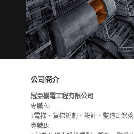
公司簡介
冠亞機電工程有限公司
A:
專職
2.
1
電梯、貨梯規劃、設計、監造
保養
B:
專職