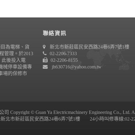
聯絡資訊
項目為電梯、貨
新北市新莊區民安西路24巷6弄7號1樓
管理。於2013
02-2206-7333
作。此後投入電
02-2206-8155
機械停車設備專
jh630716@yahoo.com.tw
車場的保修市
ight © Guan Ya Electricmachinery Engineering Co., Ltd. All 
新北市新莊區民安西路24巷6弄7號1樓 24小時叫修專線:02-2206