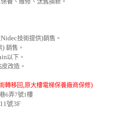
.
保養、維修、汰舊換新。
Nidec
)
產
技術提供
銷售。
)
供
銷售。
min
以下。
貼皮改造。
,
)
術轉移回
原大樓電梯保養廠商保修
巷6弄7號1樓
-11號3F