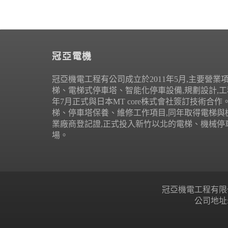
冠亞電機
冠亞機電工程有公司成立於2011年5月,主要營業
梯、電梯式停車塔、智能化停車設備,規劃設計,工程
年7月正式與日本MT core株式會社簽訂技術合
梯、停車塔保養、維修工作項目,同年取得電梯與
業廠商登記證,正式投入新竹以北的電梯、機械停
場。
冠亞機電工程有限公司 Copyr
公司地址: