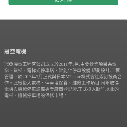
冠亞電機
冠亞機電工程有公司成立於2011年5月,主要營業項目為電
梯、貨梯、電梯式停車塔、智能化停車設備,規劃設計,工程
管理。於2013年7月正式與日本MT core株式會社簽訂技術合
作。此後投入電梯、停車塔保養、維修工作項目,同年取得
電梯與機械停車設備專業廠商登記證,正式投入新竹以北的
電梯、機械停車場的保修市場。