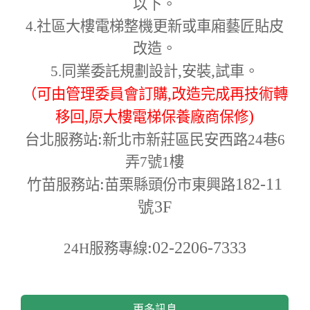
以下。
4.
社區大樓電梯整機更新或車廂藝匠貼皮
改造。
,
,
5.
同業委託規劃設計
安裝
試車。
,
（可由管理委員會訂購
改造完成再技術轉
,
)
移回
原大樓電梯保養廠商保修
:
台北服務站
新北市新莊區民安西路24巷6
弄7號1樓
:
182-11
竹苗服務站
苗栗縣頭份市東興路
號3F
:02-2206-7333
24H
服務專線
更多訊息