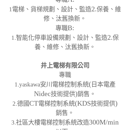
2.
1
電梯、貨梯規劃、設計、監造
保養、維
修、汰舊換新。
B:
專職
2.
1.
智能化停車設備規劃、設計、監造
保
養、維修、汰舊換新。
井上電梯有限公司
專職
(
1.yaskawa
安川電梯控制系統
日本電產
Nidec
)
技術提供
銷售。
CT
(KDS
)
2.
德國
電梯控制系統
技術提供
銷售。
300M
/min
3.
社區大樓電梯控制系統改造