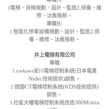
2.
1
電梯、貨梯規劃、設計、監造
保養、維
修、汰舊換新。
B:
專職
2.
1.
智能化停車設備規劃、設計、監造
保
養、維修、汰舊換新。
井上電梯有限公司
專職
(
1.yaskawa
安川電梯控制系統
日本電產
Nidec
)
技術提供
銷售。
CT
(KDS
)
2.
德國
電梯控制系統
技術提供
銷售。
300M
/min
3.
社區大樓電梯控制系統改造