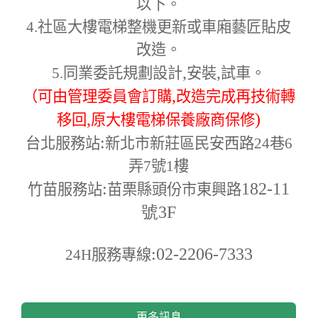
以下。
4.
社區大樓電梯整機更新或車廂藝匠貼皮
改造。
,
,
5.
同業委託規劃設計
安裝
試車。
,
（可由管理委員會訂購
改造完成再技術轉
,
)
移回
原大樓電梯保養廠商保修
:
台北服務站
新北市新莊區民安西路24巷6
弄7號1樓
:
182-11
竹苗服務站
苗栗縣頭份市東興路
號3F
:02-2206-7333
24H
服務專線
更多訊息