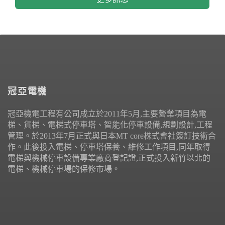
冠亞電機
冠亞機電工程有公司成立於2011年5月,主要營業項目為電
梯、貨梯、電梯式停車塔、智能化停車設備,規劃設計,工程
管理。於2013年7月正式與日本MT core株式會社簽訂技術合
作。此後投入電梯、停車塔保養、維修工作項目,同年取得
電梯與機械停車設備專業廠商登記證,正式投入新竹以北的
電梯、機械停車場的保修市場。