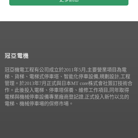
冠亞電機
冠亞機電工程有公司成立於2011年5月,主要營業項目為電
梯、貨梯、電梯式停車塔、智能化停車設備,規劃設計,工程
管理。於2013年7月正式與日本MT core株式會社簽訂技術合
作。此後投入電梯、停車塔保養、維修工作項目,同年取得
電梯與機械停車設備專業廠商登記證,正式投入新竹以北的
電梯、機械停車場的保修市場。