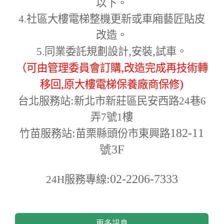
以下。
4.
社區大樓電梯整機更新或車廂藝匠貼皮
改造。
,
,
5.
同業委託規劃設計
安裝
試車。
,
（可由管理委員會訂購
改造完成再技術轉
,
)
移回
原大樓電梯保養廠商保修
:
台北服務站
新北市新莊區民安西路24巷6
弄7號1樓
:
182-11
竹苗服務站
苗栗縣頭份市東興路
號3F
:02-2206-7333
24H
服務專線
更多訊息