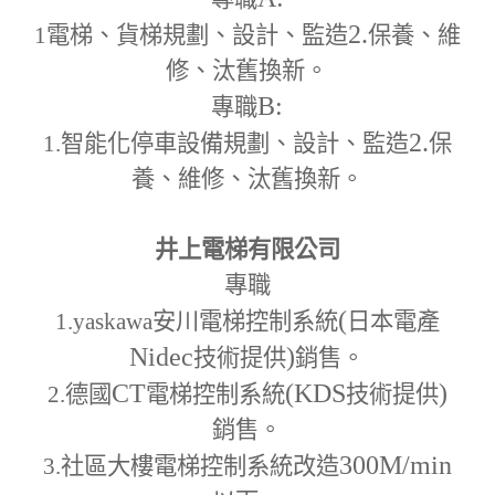
2.
1
電梯、貨梯規劃、設計、監造
保養、維
修、汰舊換新。
B:
專職
2.
1.
智能化停車設備規劃、設計、監造
保
養、維修、汰舊換新。
井上電梯有限公司
專職
(
1.yaskawa
安川電梯控制系統
日本電產
Nidec
)
技術提供
銷售。
CT
(KDS
)
2.
德國
電梯控制系統
技術提供
銷售。
300M
/min
3.
社區大樓電梯控制系統改造