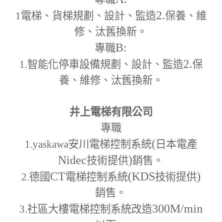
2.
1
電梯、貨梯規劃、設計、監造
保養、維
修、汰舊換新。
B:
專職
2.
1.
智能化停車設備規劃、設計、監造
保
養、維修、汰舊換新。
井上電梯有限公司
專職
(
1.yaskawa
安川電梯控制系統
日本電產
Nidec
)
技術提供
銷售。
CT
(KDS
)
2.
德國
電梯控制系統
技術提供
銷售。
300M
/min
3.
社區大樓電梯控制系統改造