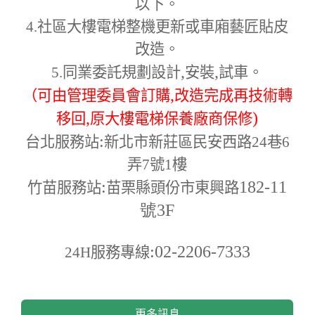
以下。
4.
社區大樓電梯整機更新或車廂藝匠貼皮
改造。
,
,
5.
同業委託規劃設計
安裝
試車。
,
（可由管理委員會訂購
改造完成再技術轉
,
)
移回
原大樓電梯保養廠商保修
:
台北服務站
新北市新莊區民安西路24巷6
弄7號1樓
:
182-11
竹苗服務站
苗栗縣頭份市東興路
號3F
:02-2206-7333
24H
服務專線
更多訊息