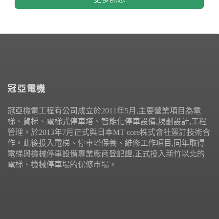
冠亞電機
冠亞機電工程有公司成立於2011年5月,主要營業項目為電
梯、貨梯、電梯式停車塔、智能化停車設備,規劃設計,工程
管理。於2013年7月正式與日本MT core株式會社簽訂技術合
作。此後投入電梯、停車塔保養、維修工作項目,同年取得
電梯與機械停車設備專業廠商登記證,正式投入新竹以北的
電梯、機械停車場的保修市場。