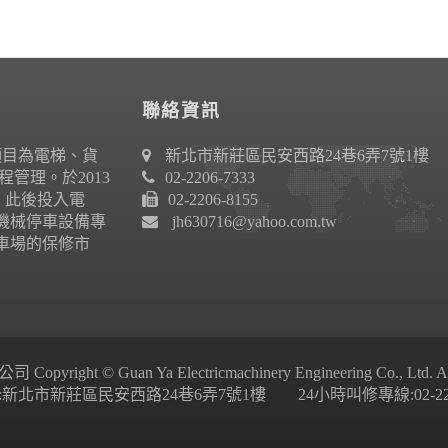
聯絡資訊
項目為電梯、貨
新北市新莊區民安西路24巷6弄7號1樓
管理。於2013
02-2206-7333
作。此後投入電
02-2206-8155
機械停車設備專
jh630716@yahoo.com.tw
車場的保修市
ight © Guan Ya Electricmachinery Engineering Co., Ltd. All 
新北市新莊區民安西路24巷6弄7號1樓 24小時叫修專線:02-2206