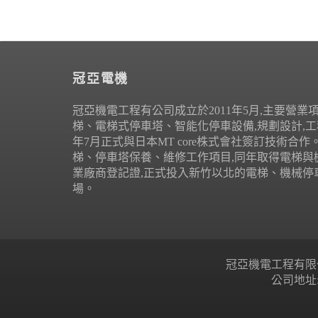
冠亞電機
冠亞機電工程有公司成立於2011年5月,主要營業
梯、電梯式停車塔、智能化停車設備,規劃設計,工程
年7月正式與日本MT core株式會社簽訂技術合
梯、停車塔保養、維修工作項目,同年取得電梯與
業廠商登記證,正式投入新竹以北的電梯、機械停
場。
冠亞機電工程有限公司 Copyr
公司地址: