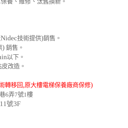
.
保養、維修、汰舊換新。
Nidec
)
產
技術提供
銷售。
)
供
銷售。
min
以下。
貼皮改造。
,
)
術轉移回
原大樓電梯保養廠商保修
巷6弄7號1樓
-11號3F