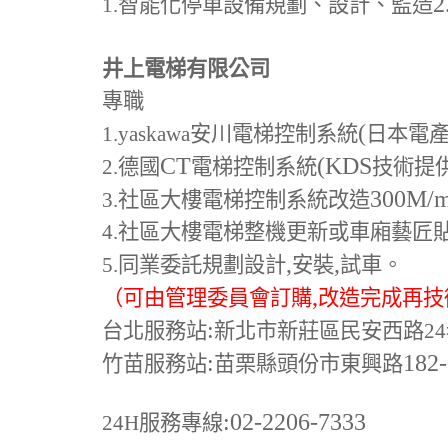
2
1.
智能化停車設備規劃、設計、監造
井上電梯有限公司
專職
(
1.yaskawa
安川電梯控制系統
日本電
CT
(KDS
2.
德國
電梯控制系統
技術提
300M
/
3.
社區大樓電梯控制系統改造
4.
社區大樓電梯整機更新或車廂藝匠
,
,
5.
同業委託規劃設計
安裝
試車。
,
（可由管理委員會訂購
改造完成再技
:
台北服務站
新北市新莊區民安西路24
:
182
竹苗服務站
苗栗縣頭份市東興路
:02-2206-7333
24H
服務專線