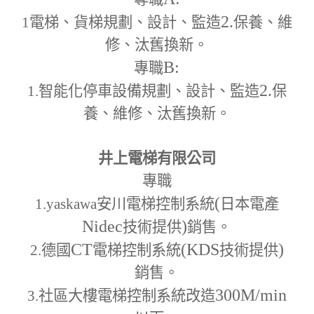
2.
1
電梯、貨梯規劃、設計、監造
保養、維
修、汰舊換新。
B:
專職
2.
1.
智能化停車設備規劃、設計、監造
保
養、維修、汰舊換新。
井上電梯有限公司
專職
(
1.yaskawa
安川電梯控制系統
日本電產
Nidec
)
技術提供
銷售。
CT
(KDS
)
2.
德國
電梯控制系統
技術提供
銷售。
300M
/min
3.
社區大樓電梯控制系統改造