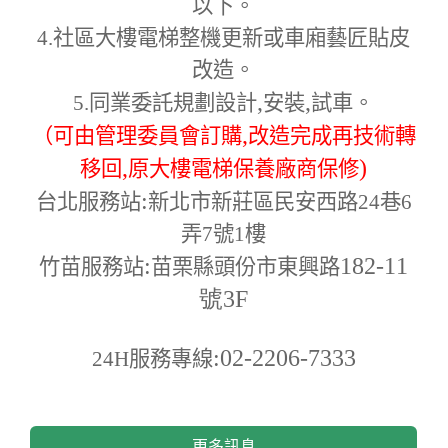
以下。
4.
社區大樓電梯整機更新或車廂藝匠貼皮
改造。
,
,
5.
同業委託規劃設計
安裝
試車。
,
（可由管理委員會訂購
改造完成再技術轉
,
)
移回
原大樓電梯保養廠商保修
:
台北服務站
新北市新莊區民安西路24巷6
弄7號1樓
:
182-11
竹苗服務站
苗栗縣頭份市東興路
號3F
:02-2206-7333
24H
服務專線
更多訊息