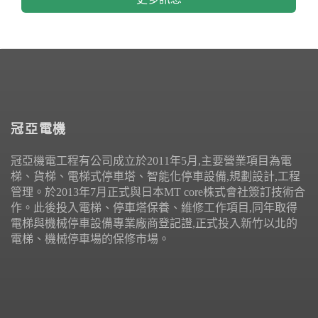
冠亞電機
冠亞機電工程有公司成立於2011年5月,主要營業項目為電
梯、貨梯、電梯式停車塔、智能化停車設備,規劃設計,工程
管理。於2013年7月正式與日本MT core株式會社簽訂技術合
作。此後投入電梯、停車塔保養、維修工作項目,同年取得
電梯與機械停車設備專業廠商登記證,正式投入新竹以北的
電梯、機械停車場的保修市場。