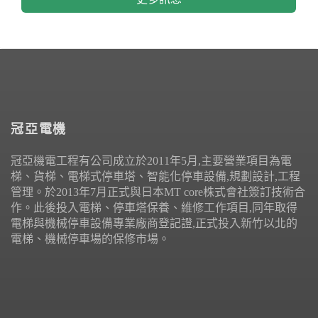
冠亞電機
冠亞機電工程有公司成立於2011年5月,主要營業項目為電
梯、貨梯、電梯式停車塔、智能化停車設備,規劃設計,工程
管理。於2013年7月正式與日本MT core株式會社簽訂技術合
作。此後投入電梯、停車塔保養、維修工作項目,同年取得
電梯與機械停車設備專業廠商登記證,正式投入新竹以北的
電梯、機械停車場的保修市場。