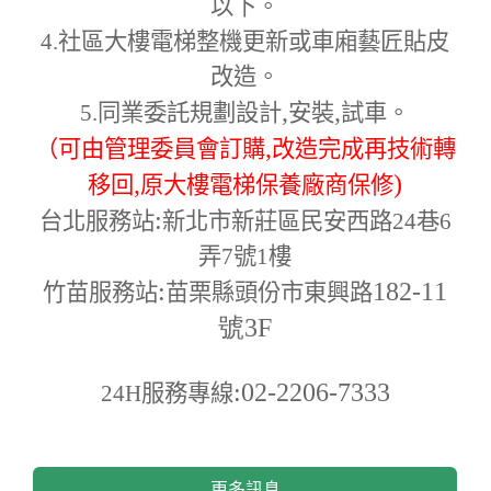
以下。
4.
社區大樓電梯整機更新或車廂藝匠貼皮
改造。
,
,
5.
同業委託規劃設計
安裝
試車。
,
（可由管理委員會訂購
改造完成再技術轉
,
)
移回
原大樓電梯保養廠商保修
:
台北服務站
新北市新莊區民安西路24巷6
弄7號1樓
:
182-11
竹苗服務站
苗栗縣頭份市東興路
號3F
:02-2206-7333
24H
服務專線
更多訊息