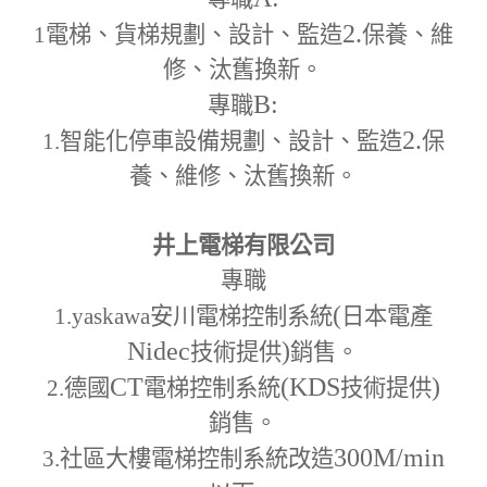
2.
1
電梯、貨梯規劃、設計、監造
保養、維
修、汰舊換新。
B:
專職
2.
1.
智能化停車設備規劃、設計、監造
保
養、維修、汰舊換新。
井上電梯有限公司
專職
(
1.yaskawa
安川電梯控制系統
日本電產
Nidec
)
技術提供
銷售。
CT
(KDS
)
2.
德國
電梯控制系統
技術提供
銷售。
300M
/min
3.
社區大樓電梯控制系統改造