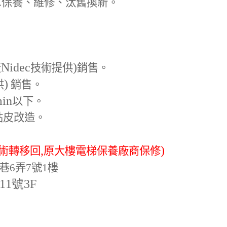
.
保養、維修、汰舊換新。
Nidec
)
產
技術提供
銷售。
)
供
銷售。
min
以下。
貼皮改造。
,
)
術轉移回
原大樓電梯保養廠商保修
巷6弄7號1樓
-11號3F