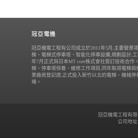
冠亞電機
冠亞機電工程有公司成立於2011年5月,主要營業
梯、電梯式停車塔、智能化停車設備,規劃設計,工程
年7月正式與日本MT core株式會社簽訂技術合
梯、停車塔保養、維修工作項目,同年取得電梯與
業廠商登記證,正式投入新竹以北的電梯、機械停
場。
冠亞機電工程有限公司 Copyr
公司地址: