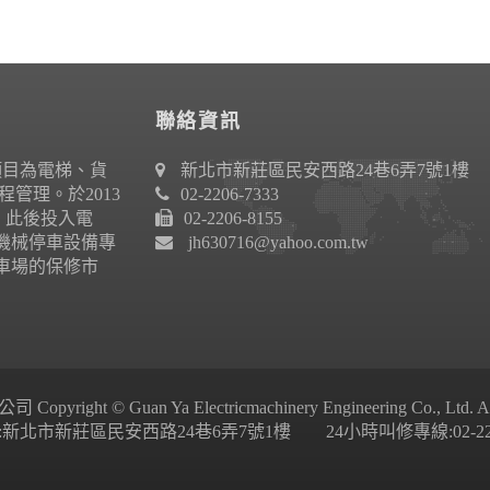
聯絡資訊
項目為電梯、貨
新北市新莊區民安西路24巷6弄7號1樓
管理。於2013
02-2206-7333
作。此後投入電
02-2206-8155
機械停車設備專
jh630716@yahoo.com.tw
車場的保修市
ight © Guan Ya Electricmachinery Engineering Co., Ltd. All 
新北市新莊區民安西路24巷6弄7號1樓 24小時叫修專線:02-2206