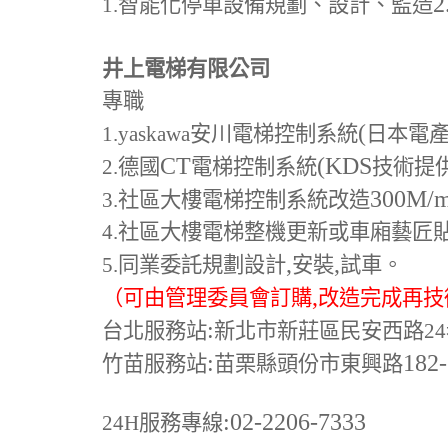
2
1.
智能化停車設備規劃、設計、監造
井上電梯有限公司
專職
(
1.yaskawa
安川電梯控制系統
日本電
CT
(KDS
2.
德國
電梯控制系統
技術提
300M
/
3.
社區大樓電梯控制系統改造
4.
社區大樓電梯整機更新或車廂藝匠
,
,
5.
同業委託規劃設計
安裝
試車。
,
（可由管理委員會訂購
改造完成再技
:
台北服務站
新北市新莊區民安西路24
:
182
竹苗服務站
苗栗縣頭份市東興路
:02-2206-7333
24H
服務專線