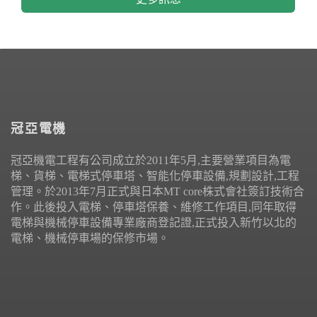
冠亞電機
冠亞機電工程有公司成立於2011年5月,主要營業項目為電
梯、貨梯、電梯式停車塔、智能化停車設備,規劃設計,工程
管理。於2013年7月正式與日本MT core株式會社簽訂技術合
作。此後投入電梯、停車塔保養、維修工作項目,同年取得
電梯與機械停車設備專業廠商登記證,正式投入新竹以北的
電梯、機械停車場的保修市場。