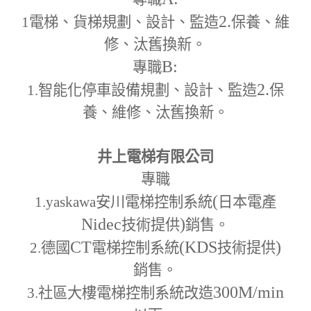
2.
1
電梯、貨梯規劃、設計、監造
保養、維
修、汰舊換新。
B:
專職
2.
1.
智能化停車設備規劃、設計、監造
保
養、維修、汰舊換新。
井上電梯有限公司
專職
(
1.yaskawa
安川電梯控制系統
日本電產
Nidec
)
技術提供
銷售。
CT
(KDS
)
2.
德國
電梯控制系統
技術提供
銷售。
300M
/min
3.
社區大樓電梯控制系統改造