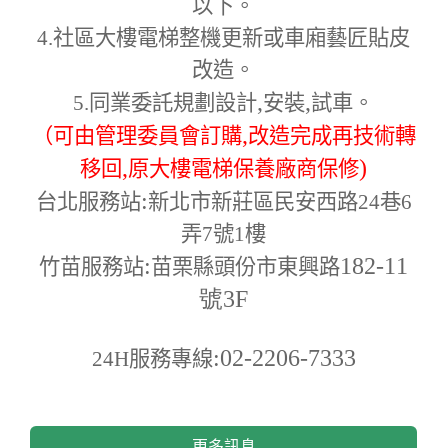
以下。
4.
社區大樓電梯整機更新或車廂藝匠貼皮
改造。
,
,
5.
同業委託規劃設計
安裝
試車。
,
（可由管理委員會訂購
改造完成再技術轉
,
)
移回
原大樓電梯保養廠商保修
:
台北服務站
新北市新莊區民安西路24巷6
弄7號1樓
:
182-11
竹苗服務站
苗栗縣頭份市東興路
號3F
:02-2206-7333
24H
服務專線
更多訊息