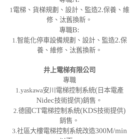
2.
1
電梯、貨梯規劃、設計、監造
保養、維
修、汰舊換新。
B:
專職
2.
1.
智能化停車設備規劃、設計、監造
保
養、維修、汰舊換新。
井上電梯有限公司
專職
(
1.yaskawa
安川電梯控制系統
日本電產
Nidec
)
技術提供
銷售。
CT
(KDS
)
2.
德國
電梯控制系統
技術提供
銷售。
300M
/min
3.
社區大樓電梯控制系統改造