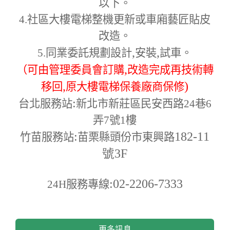
以下。
4.
社區大樓電梯整機更新或車廂藝匠貼皮
改造。
,
,
5.
同業委託規劃設計
安裝
試車。
,
（可由管理委員會訂購
改造完成再技術轉
,
)
移回
原大樓電梯保養廠商保修
:
台北服務站
新北市新莊區民安西路24巷6
弄7號1樓
:
182-11
竹苗服務站
苗栗縣頭份市東興路
號3F
:02-2206-7333
24H
服務專線
更多訊息