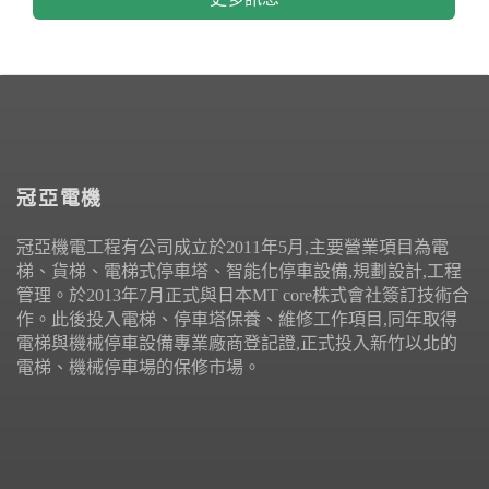
冠亞電機
冠亞機電工程有公司成立於2011年5月,主要營業項目為電
梯、貨梯、電梯式停車塔、智能化停車設備,規劃設計,工程
管理。於2013年7月正式與日本MT core株式會社簽訂技術合
作。此後投入電梯、停車塔保養、維修工作項目,同年取得
電梯與機械停車設備專業廠商登記證,正式投入新竹以北的
電梯、機械停車場的保修市場。