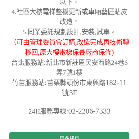
以下。
4.
社區大樓電梯整機更新或車廂藝匠貼皮
改造。
,
,
5.
同業委託規劃設計
安裝
試車。
,
（可由管理委員會訂購
改造完成再技術轉
,
)
移回
原大樓電梯保養廠商保修
:
台北服務站
新北市新莊區民安西路24巷6
弄7號1樓
:
182-11
竹苗服務站
苗栗縣頭份市東興路
號3F
:02-2206-7333
24H
服務專線
更多訊息