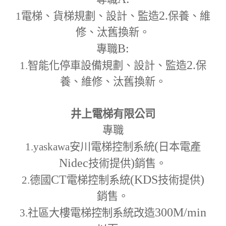
2.
1
電梯、貨梯規劃、設計、監造
保養、維
修、汰舊換新。
B:
專職
2.
1.
智能化停車設備規劃、設計、監造
保
養、維修、汰舊換新。
井上電梯有限公司
專職
(
1.yaskawa
安川電梯控制系統
日本電產
Nidec
)
技術提供
銷售。
CT
(KDS
)
2.
德國
電梯控制系統
技術提供
銷售。
300M
/min
3.
社區大樓電梯控制系統改造