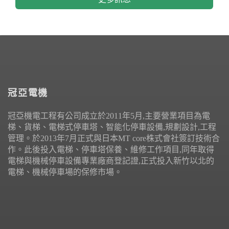
冠亞電機
冠亞機電工程有公司成立於2011年5月,主要營業項目為電
梯、貨梯、電梯式停車塔、智能化停車設備,規劃設計,工程
管理。於2013年7月正式與日本MT core株式會社簽訂技術合
作。此後投入電梯、停車塔保養、維修工作項目,同年取得
電梯與機械停車設備專業廠商登記證,正式投入新竹以北的
電梯、機械停車場的保修市場。