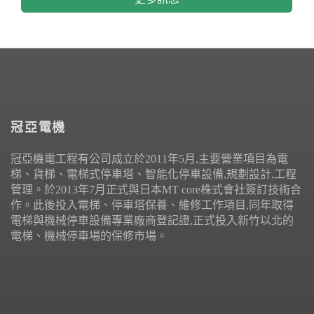
冠亞電機
冠亞機電工程有公司成立於2011年5月,主要營業項目為電
梯、貨梯、電梯式停車塔、智能化停車設備,規劃設計,工程
管理。於2013年7月正式與日本MT core株式會社簽訂技術合
作。此後投入電梯、停車塔保養、維修工作項目,同年取得
電梯與機械停車設備專業廠商登記證,正式投入新竹以北的
電梯、機械停車場的保修市場。