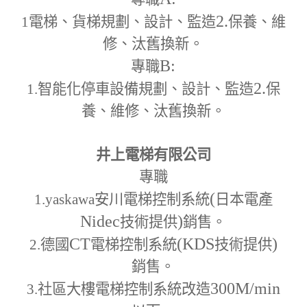
2.
1
電梯、貨梯規劃、設計、監造
保養、維
修、汰舊換新。
B:
專職
2.
1.
智能化停車設備規劃、設計、監造
保
養、維修、汰舊換新。
井上電梯有限公司
專職
(
1.yaskawa
安川電梯控制系統
日本電產
Nidec
)
技術提供
銷售。
CT
(KDS
)
2.
德國
電梯控制系統
技術提供
銷售。
300M
/min
3.
社區大樓電梯控制系統改造