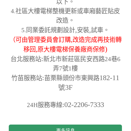
以下。
4.
社區大樓電梯整機更新或車廂藝匠貼皮
改造。
,
,
5.
同業委託規劃設計
安裝
試車。
,
（可由管理委員會訂購
改造完成再技術轉
,
)
移回
原大樓電梯保養廠商保修
:
台北服務站
新北市新莊區民安西路24巷6
弄7號1樓
:
182-11
竹苗服務站
苗栗縣頭份市東興路
號3F
:02-2206-7333
24H
服務專線
更多訊息