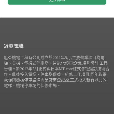
冠亞電機
冠亞機電工程有公司成立於2011年5月,主要營業項目為電
梯、貨梯、電梯式停車塔、智能化停車設備,規劃設計,工程
管理。於2013年7月正式與日本MT core株式會社簽訂技術合
作。此後投入電梯、停車塔保養、維修工作項目,同年取得
電梯與機械停車設備專業廠商登記證,正式投入新竹以北的
電梯、機械停車場的保修市場。