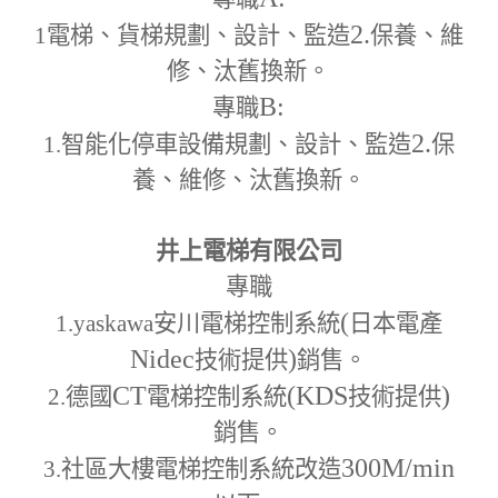
2.
1
電梯、貨梯規劃、設計、監造
保養、維
修、汰舊換新。
B:
專職
2.
1.
智能化停車設備規劃、設計、監造
保
養、維修、汰舊換新。
井上電梯有限公司
專職
(
1.yaskawa
安川電梯控制系統
日本電產
Nidec
)
技術提供
銷售。
CT
(KDS
)
2.
德國
電梯控制系統
技術提供
銷售。
300M
/min
3.
社區大樓電梯控制系統改造