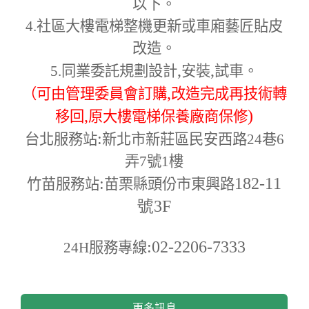
以下。
4.
社區大樓電梯整機更新或車廂藝匠貼皮
改造。
,
,
5.
同業委託規劃設計
安裝
試車。
,
（可由管理委員會訂購
改造完成再技術轉
,
)
移回
原大樓電梯保養廠商保修
:
台北服務站
新北市新莊區民安西路24巷6
弄7號1樓
:
182-11
竹苗服務站
苗栗縣頭份市東興路
號3F
:02-2206-7333
24H
服務專線
更多訊息