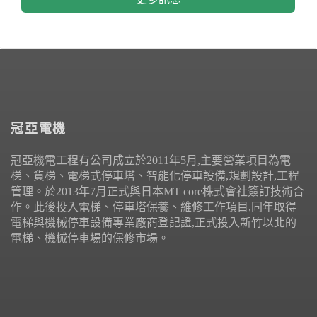
冠亞電機
冠亞機電工程有公司成立於2011年5月,主要營業項目為電
梯、貨梯、電梯式停車塔、智能化停車設備,規劃設計,工程
管理。於2013年7月正式與日本MT core株式會社簽訂技術合
作。此後投入電梯、停車塔保養、維修工作項目,同年取得
電梯與機械停車設備專業廠商登記證,正式投入新竹以北的
電梯、機械停車場的保修市場。