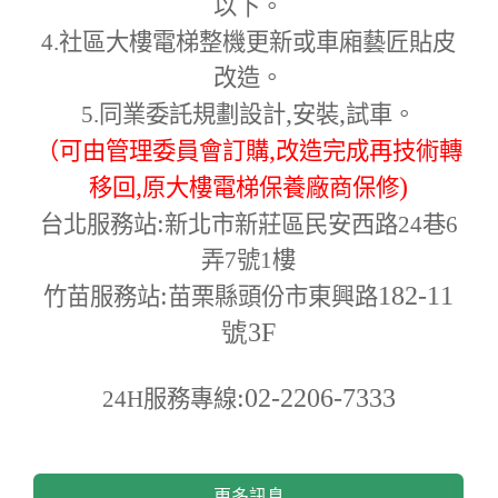
以下。
4.
社區大樓電梯整機更新或車廂藝匠貼皮
改造。
,
,
5.
同業委託規劃設計
安裝
試車。
,
（可由管理委員會訂購
改造完成再技術轉
,
)
移回
原大樓電梯保養廠商保修
:
台北服務站
新北市新莊區民安西路24巷6
弄7號1樓
:
182-11
竹苗服務站
苗栗縣頭份市東興路
號3F
:02-2206-7333
24H
服務專線
更多訊息