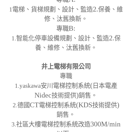
2.
1
電梯、貨梯規劃、設計、監造
保養、維
修、汰舊換新。
B:
專職
2.
1.
智能化停車設備規劃、設計、監造
保
養、維修、汰舊換新。
井上電梯有限公司
專職
(
1.yaskawa
安川電梯控制系統
日本電產
Nidec
)
技術提供
銷售。
CT
(KDS
)
2.
德國
電梯控制系統
技術提供
銷售。
300M
/min
3.
社區大樓電梯控制系統改造