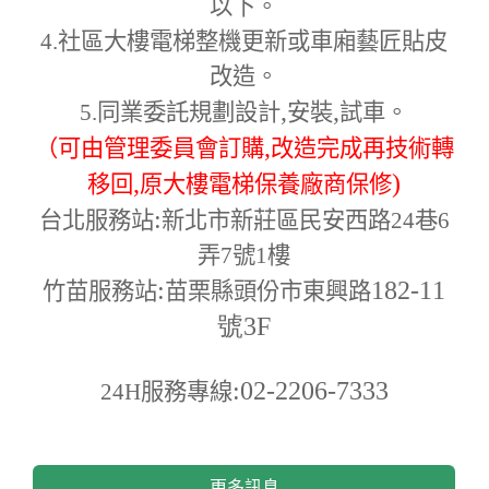
以下。
4.
社區大樓電梯整機更新或車廂藝匠貼皮
改造。
,
,
5.
同業委託規劃設計
安裝
試車。
,
（可由管理委員會訂購
改造完成再技術轉
,
)
移回
原大樓電梯保養廠商保修
:
台北服務站
新北市新莊區民安西路24巷6
弄7號1樓
:
182-11
竹苗服務站
苗栗縣頭份市東興路
號3F
:02-2206-7333
24H
服務專線
更多訊息