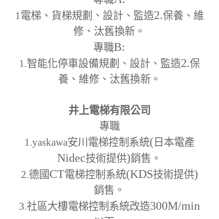
2.
1
電梯、貨梯規劃、設計、監造
保養、維
修、汰舊換新。
B:
專職
2.
1.
智能化停車設備規劃、設計、監造
保
養、維修、汰舊換新。
井上電梯有限公司
專職
(
1.yaskawa
安川電梯控制系統
日本電產
Nidec
)
技術提供
銷售。
CT
(KDS
)
2.
德國
電梯控制系統
技術提供
銷售。
300M
/min
3.
社區大樓電梯控制系統改造