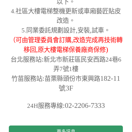
以下。
4.
社區大樓電梯整機更新或車廂藝匠貼皮
改造。
,
,
5.
同業委託規劃設計
安裝
試車。
,
（可由管理委員會訂購
改造完成再技術轉
,
)
移回
原大樓電梯保養廠商保修
:
台北服務站
新北市新莊區民安西路24巷6
弄7號1樓
:
182-11
竹苗服務站
苗栗縣頭份市東興路
號3F
:02-2206-7333
24H
服務專線
更多訊息