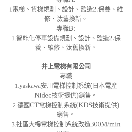
2.
1
電梯、貨梯規劃、設計、監造
保養、維
修、汰舊換新。
B:
專職
2.
1.
智能化停車設備規劃、設計、監造
保
養、維修、汰舊換新。
井上電梯有限公司
專職
(
1.yaskawa
安川電梯控制系統
日本電產
Nidec
)
技術提供
銷售。
CT
(KDS
)
2.
德國
電梯控制系統
技術提供
銷售。
300M
/min
3.
社區大樓電梯控制系統改造