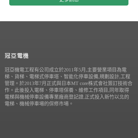
冠亞電機
冠亞機電工程有公司成立於2011年5月,主要營業項目為電
梯、貨梯、電梯式停車塔、智能化停車設備,規劃設計,工程
管理。於2013年7月正式與日本MT core株式會社簽訂技術合
作。此後投入電梯、停車塔保養、維修工作項目,同年取得
電梯與機械停車設備專業廠商登記證,正式投入新竹以北的
電梯、機械停車場的保修市場。