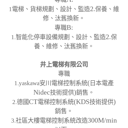
2.
1
電梯、貨梯規劃、設計、監造
保養、維
修、汰舊換新。
B:
專職
2.
1.
智能化停車設備規劃、設計、監造
保
養、維修、汰舊換新。
井上電梯有限公司
專職
(
1.yaskawa
安川電梯控制系統
日本電產
Nidec
)
技術提供
銷售。
CT
(KDS
)
2.
德國
電梯控制系統
技術提供
銷售。
300M
/min
3.
社區大樓電梯控制系統改造