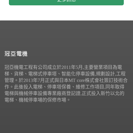
冠亞電機
冠亞機電工程有公司成立於2011年5月,主要營業項目為電
梯、貨梯、電梯式停車塔、智能化停車設備,規劃設計,工程
管理。於2013年7月正式與日本MT core株式會社簽訂技術合
作。此後投入電梯、停車塔保養、維修工作項目,同年取得
電梯與機械停車設備專業廠商登記證,正式投入新竹以北的
電梯、機械停車場的保修市場。