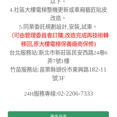
以下。
4.
社區大樓電梯整機更新或車廂藝匠貼皮
改造。
,
,
5.
同業委託規劃設計
安裝
試車。
,
（可由管理委員會訂購
改造完成再技術轉
,
)
移回
原大樓電梯保養廠商保修
:
台北服務站
新北市新莊區民安西路24巷6
弄7號1樓
:
182-11
竹苗服務站
苗栗縣頭份市東興路
號3F
:02-2206-7333
24H
服務專線
更多訊息