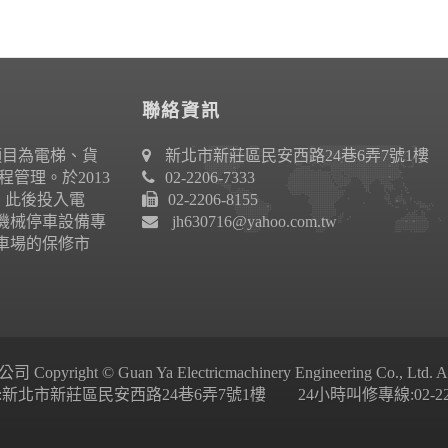
聯絡資訊
項目為電梯、貨
新北市新莊區民安西路24巷6弄7號1樓
管理。於2013
02-2206-7333
作。此後投入電
02-2206-8155
機械停車設備專
jh630716@yahoo.com.tw
車場的保修市
ight © Guan Ya Electricmachinery Engineering Co., Ltd. All 
新北市新莊區民安西路24巷6弄7號1樓 24小時叫修專線:02-2206