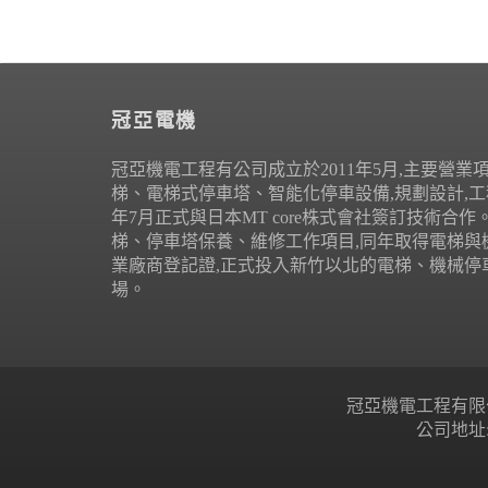
冠亞電機
冠亞機電工程有公司成立於2011年5月,主要營業
梯、電梯式停車塔、智能化停車設備,規劃設計,工程
年7月正式與日本MT core株式會社簽訂技術合
梯、停車塔保養、維修工作項目,同年取得電梯與
業廠商登記證,正式投入新竹以北的電梯、機械停
場。
冠亞機電工程有限公司 Copyr
公司地址: