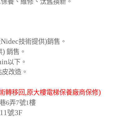
.
保養、維修、汰舊換新。
Nidec
)
產
技術提供
銷售。
)
供
銷售。
min
以下。
貼皮改造。
,
)
術轉移回
原大樓電梯保養廠商保修
巷6弄7號1樓
-11號3F