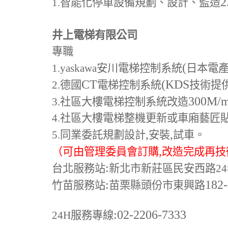
2
1.
智能化停車設備規劃、設計、監造
井上電梯有限公司
專職
(
1.yaskawa
安川電梯控制系統
日本電
CT
(KDS
2.
德國
電梯控制系統
技術提
300M
/
3.
社區大樓電梯控制系統改造
4.
社區大樓電梯整機更新或車廂藝匠
,
,
5.
同業委託規劃設計
安裝
試車。
,
（可由管理委員會訂購
改造完成再技
:
台北服務站
新北市新莊區民安西路24
:
182
竹苗服務站
苗栗縣頭份市東興路
:02-2206-7333
24H
服務專線