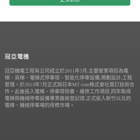
冠亞電機
冠亞機電工程有公司成立於2011年5月,主要營業項目為電
梯、貨梯、電梯式停車塔、智能化停車設備,規劃設計,工程
管理。於2013年7月正式與日本MT core株式會社簽訂技術合
作。此後投入電梯、停車塔保養、維修工作項目,同年取得
電梯與機械停車設備專業廠商登記證,正式投入新竹以北的
電梯、機械停車場的保修市場。