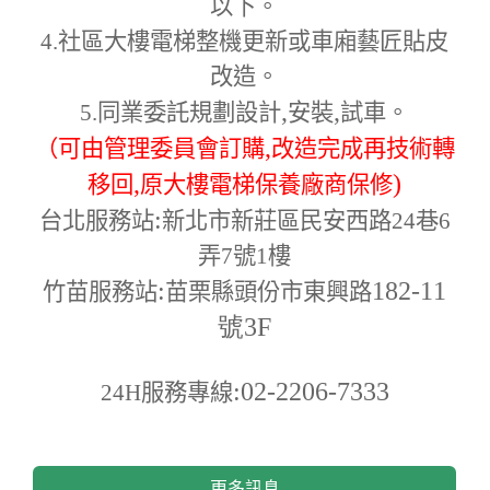
以下。
4.
社區大樓電梯整機更新或車廂藝匠貼皮
改造。
,
,
5.
同業委託規劃設計
安裝
試車。
,
（可由管理委員會訂購
改造完成再技術轉
,
)
移回
原大樓電梯保養廠商保修
:
台北服務站
新北市新莊區民安西路24巷6
弄7號1樓
:
182-11
竹苗服務站
苗栗縣頭份市東興路
號3F
:02-2206-7333
24H
服務專線
更多訊息