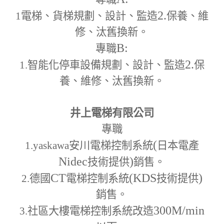
2.
1
電梯、貨梯規劃、設計、監造
保養、維
修、汰舊換新。
B:
專職
2.
1.
智能化停車設備規劃、設計、監造
保
養、維修、汰舊換新。
井上電梯有限公司
專職
(
1.yaskawa
安川電梯控制系統
日本電產
Nidec
)
技術提供
銷售。
CT
(KDS
)
2.
德國
電梯控制系統
技術提供
銷售。
300M
/min
3.
社區大樓電梯控制系統改造