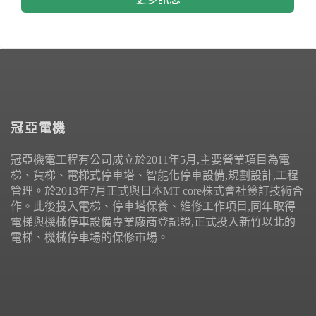
冠亞電機
冠亞機電工程有公司成立於2011年5月,主要營業項目為電
梯、貨梯、電梯式停車塔、智能化停車設備,規劃設計,工程
管理。於2013年7月正式與日本MT core株式會社簽訂技術合
作。此後投入電梯、停車塔保養、維修工作項目,同年取得
電梯與機械停車設備專業廠商登記證,正式投入新竹以北的
電梯、機械停車場的保修市場。