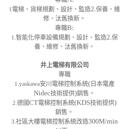
2.
1
電梯、貨梯規劃、設計、監造
保養、維
修、汰舊換新。
B:
專職
2.
1.
智能化停車設備規劃、設計、監造
保
養、維修、汰舊換新。
井上電梯有限公司
專職
(
1.yaskawa
安川電梯控制系統
日本電產
Nidec
)
技術提供
銷售。
CT
(KDS
)
2.
德國
電梯控制系統
技術提供
銷售。
300M
/min
3.
社區大樓電梯控制系統改造