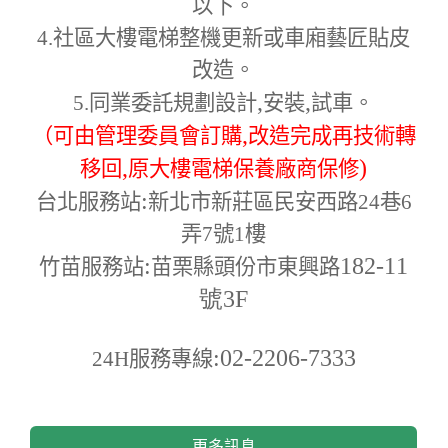
以下。
4.
社區大樓電梯整機更新或車廂藝匠貼皮
改造。
,
,
5.
同業委託規劃設計
安裝
試車。
,
（可由管理委員會訂購
改造完成再技術轉
,
)
移回
原大樓電梯保養廠商保修
:
台北服務站
新北市新莊區民安西路24巷6
弄7號1樓
:
182-11
竹苗服務站
苗栗縣頭份市東興路
號3F
:02-2206-7333
24H
服務專線
更多訊息