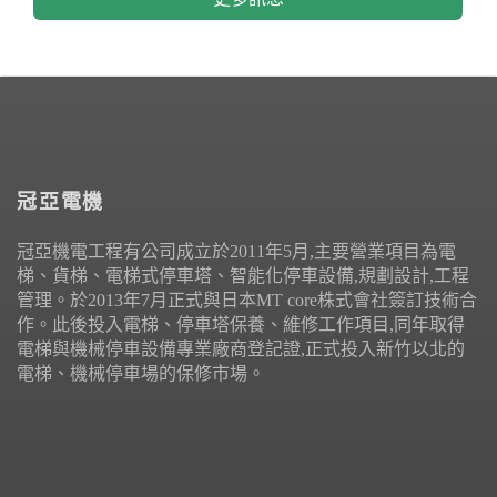
冠亞電機
冠亞機電工程有公司成立於2011年5月,主要營業項目為電
梯、貨梯、電梯式停車塔、智能化停車設備,規劃設計,工程
管理。於2013年7月正式與日本MT core株式會社簽訂技術合
作。此後投入電梯、停車塔保養、維修工作項目,同年取得
電梯與機械停車設備專業廠商登記證,正式投入新竹以北的
電梯、機械停車場的保修市場。