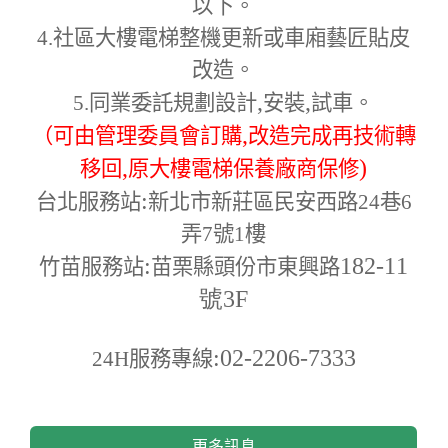
以下。
4.
社區大樓電梯整機更新或車廂藝匠貼皮
改造。
,
,
5.
同業委託規劃設計
安裝
試車。
,
（可由管理委員會訂購
改造完成再技術轉
,
)
移回
原大樓電梯保養廠商保修
:
台北服務站
新北市新莊區民安西路24巷6
弄7號1樓
:
182-11
竹苗服務站
苗栗縣頭份市東興路
號3F
:02-2206-7333
24H
服務專線
更多訊息