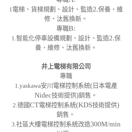
2.
1
電梯、貨梯規劃、設計、監造
保養、維
修、汰舊換新。
B:
專職
2.
1.
智能化停車設備規劃、設計、監造
保
養、維修、汰舊換新。
井上電梯有限公司
專職
(
1.yaskawa
安川電梯控制系統
日本電產
Nidec
)
技術提供
銷售。
CT
(KDS
)
2.
德國
電梯控制系統
技術提供
銷售。
300M
/min
3.
社區大樓電梯控制系統改造