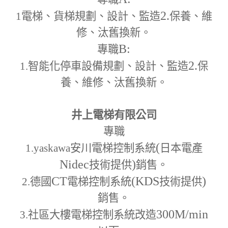
2.
1
電梯、貨梯規劃、設計、監造
保養、維
修、汰舊換新。
B:
專職
2.
1.
智能化停車設備規劃、設計、監造
保
養、維修、汰舊換新。
井上電梯有限公司
專職
(
1.yaskawa
安川電梯控制系統
日本電產
Nidec
)
技術提供
銷售。
CT
(KDS
)
2.
德國
電梯控制系統
技術提供
銷售。
300M
/min
3.
社區大樓電梯控制系統改造