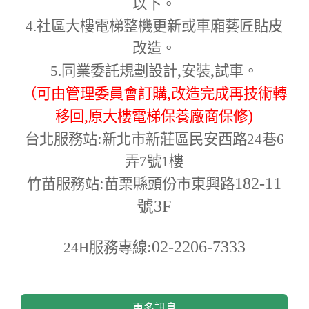
以下。
4.
社區大樓電梯整機更新或車廂藝匠貼皮
改造。
,
,
5.
同業委託規劃設計
安裝
試車。
,
（可由管理委員會訂購
改造完成再技術轉
,
)
移回
原大樓電梯保養廠商保修
:
台北服務站
新北市新莊區民安西路24巷6
弄7號1樓
:
182-11
竹苗服務站
苗栗縣頭份市東興路
號3F
:02-2206-7333
24H
服務專線
更多訊息