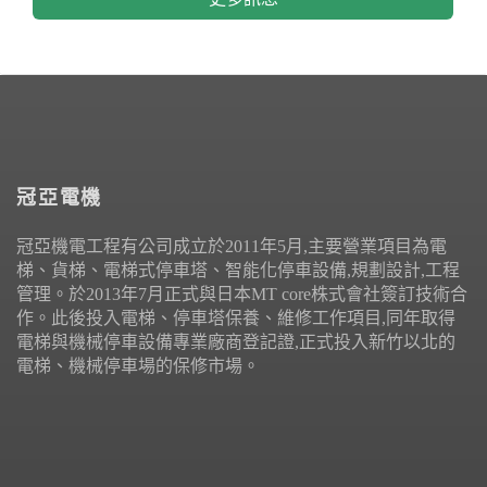
冠亞電機
冠亞機電工程有公司成立於2011年5月,主要營業項目為電
梯、貨梯、電梯式停車塔、智能化停車設備,規劃設計,工程
管理。於2013年7月正式與日本MT core株式會社簽訂技術合
作。此後投入電梯、停車塔保養、維修工作項目,同年取得
電梯與機械停車設備專業廠商登記證,正式投入新竹以北的
電梯、機械停車場的保修市場。