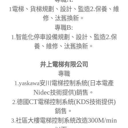
2.
1
電梯、貨梯規劃、設計、監造
保養、維
修、汰舊換新。
B:
專職
2.
1.
智能化停車設備規劃、設計、監造
保
養、維修、汰舊換新。
井上電梯有限公司
專職
(
1.yaskawa
安川電梯控制系統
日本電產
Nidec
)
技術提供
銷售。
CT
(KDS
)
2.
德國
電梯控制系統
技術提供
銷售。
300M
/min
3.
社區大樓電梯控制系統改造