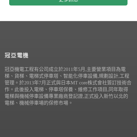
冠亞電機
冠亞機電工程有公司成立於2011年5月,主要營業項目為電
梯、貨梯、電梯式停車塔、智能化停車設備,規劃設計,工程
管理。於2013年7月正式與日本MT core株式會社簽訂技術合
作。此後投入電梯、停車塔保養、維修工作項目,同年取得
電梯與機械停車設備專業廠商登記證,正式投入新竹以北的
電梯、機械停車場的保修市場。