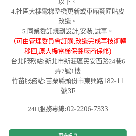
以下。
4.
社區大樓電梯整機更新或車廂藝匠貼皮
改造。
,
,
5.
同業委託規劃設計
安裝
試車。
,
（可由管理委員會訂購
改造完成再技術轉
,
)
移回
原大樓電梯保養廠商保修
:
台北服務站
新北市新莊區民安西路24巷6
弄7號1樓
:
182-11
竹苗服務站
苗栗縣頭份市東興路
號3F
:02-2206-7333
24H
服務專線
更多訊息