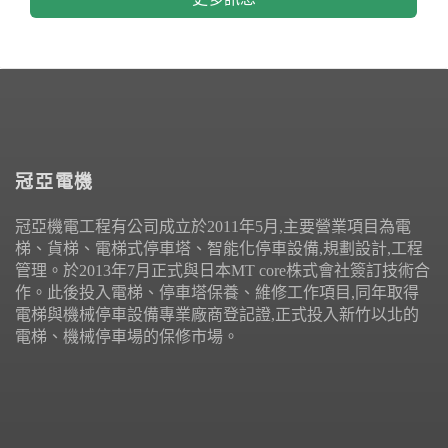
冠亞電機
冠亞機電工程有公司成立於2011年5月,主要營業項目為電
梯、貨梯、電梯式停車塔、智能化停車設備,規劃設計,工程
管理。於2013年7月正式與日本MT core株式會社簽訂技術合
作。此後投入電梯、停車塔保養、維修工作項目,同年取得
電梯與機械停車設備專業廠商登記證,正式投入新竹以北的
電梯、機械停車場的保修市場。