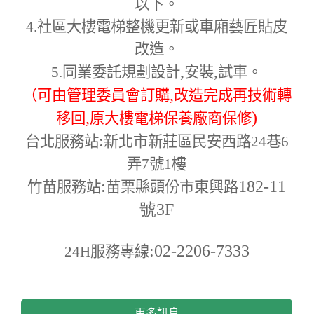
以下。
4.
社區大樓電梯整機更新或車廂藝匠貼皮
改造。
,
,
5.
同業委託規劃設計
安裝
試車。
,
（可由管理委員會訂購
改造完成再技術轉
,
)
移回
原大樓電梯保養廠商保修
:
台北服務站
新北市新莊區民安西路24巷6
弄7號1樓
:
182-11
竹苗服務站
苗栗縣頭份市東興路
號3F
:02-2206-7333
24H
服務專線
更多訊息