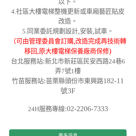
以下。
4.
社區大樓電梯整機更新或車廂藝匠貼皮
改造。
,
,
5.
同業委託規劃設計
安裝
試車。
,
（可由管理委員會訂購
改造完成再技術轉
,
)
移回
原大樓電梯保養廠商保修
:
台北服務站
新北市新莊區民安西路24巷6
弄7號1樓
:
182-11
竹苗服務站
苗栗縣頭份市東興路
號3F
:02-2206-7333
24H
服務專線
更多訊息