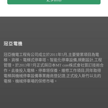
冠亞電機
冠亞機電工程有公司成立於2011年5月,主要營業項目為電
梯、貨梯、電梯式停車塔、智能化停車設備,規劃設計,工程
管理。於2013年7月正式與日本MT core株式會社簽訂技術合
作。此後投入電梯、停車塔保養、維修工作項目,同年取得
電梯與機械停車設備專業廠商登記證,正式投入新竹以北的
電梯、機械停車場的保修市場。