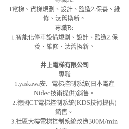
2.
1
電梯、貨梯規劃、設計、監造
保養、維
修、汰舊換新。
B:
專職
2.
1.
智能化停車設備規劃、設計、監造
保
養、維修、汰舊換新。
井上電梯有限公司
專職
(
1.yaskawa
安川電梯控制系統
日本電產
Nidec
)
技術提供
銷售。
CT
(KDS
)
2.
德國
電梯控制系統
技術提供
銷售。
300M
/min
3.
社區大樓電梯控制系統改造