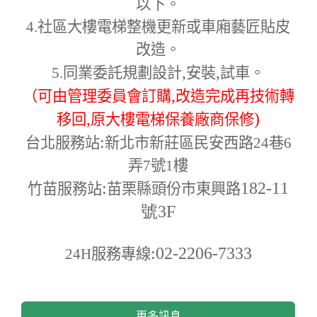
以下。
4.
社區大樓電梯整機更新或車廂藝匠貼皮
改造。
,
,
5.
同業委託規劃設計
安裝
試車。
,
（可由管理委員會訂購
改造完成再技術轉
,
)
移回
原大樓電梯保養廠商保修
:
台北服務站
新北市新莊區民安西路24巷6
弄7號1樓
:
182-11
竹苗服務站
苗栗縣頭份市東興路
號3F
:02-2206-7333
24H
服務專線
更多訊息