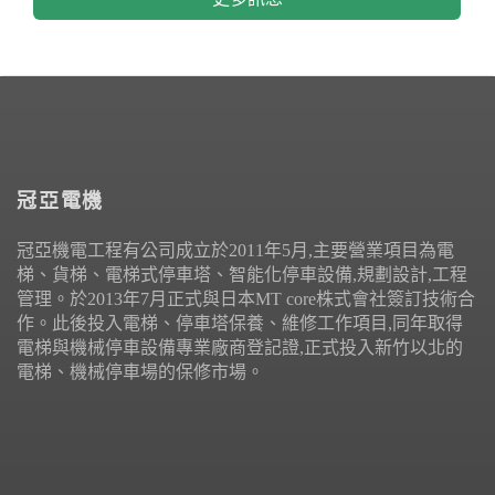
冠亞電機
冠亞機電工程有公司成立於2011年5月,主要營業項目為電
梯、貨梯、電梯式停車塔、智能化停車設備,規劃設計,工程
管理。於2013年7月正式與日本MT core株式會社簽訂技術合
作。此後投入電梯、停車塔保養、維修工作項目,同年取得
電梯與機械停車設備專業廠商登記證,正式投入新竹以北的
電梯、機械停車場的保修市場。