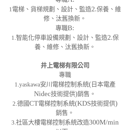
2.
1
電梯、貨梯規劃、設計、監造
保養、維
修、汰舊換新。
B:
專職
2.
1.
智能化停車設備規劃、設計、監造
保
養、維修、汰舊換新。
井上電梯有限公司
專職
(
1.yaskawa
安川電梯控制系統
日本電產
Nidec
)
技術提供
銷售。
CT
(KDS
)
2.
德國
電梯控制系統
技術提供
銷售。
300M
/min
3.
社區大樓電梯控制系統改造