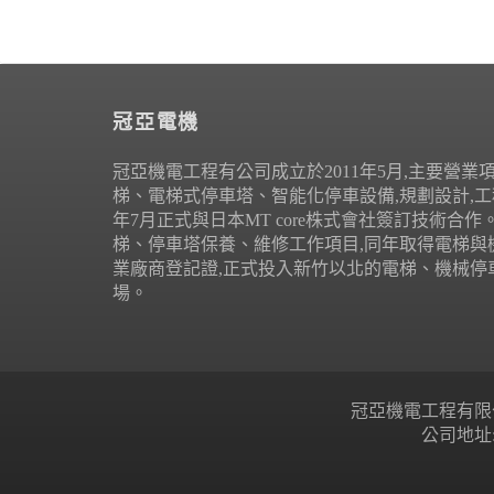
冠亞電機
冠亞機電工程有公司成立於2011年5月,主要營業
梯、電梯式停車塔、智能化停車設備,規劃設計,工程
年7月正式與日本MT core株式會社簽訂技術合
梯、停車塔保養、維修工作項目,同年取得電梯與
業廠商登記證,正式投入新竹以北的電梯、機械停
場。
冠亞機電工程有限公司 Copyr
公司地址: