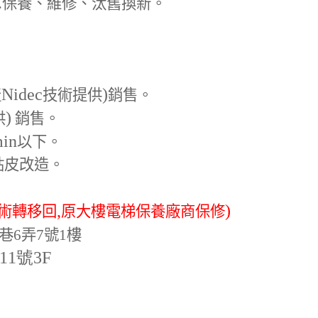
.
保養、維修、汰舊換新。
Nidec
)
產
技術提供
銷售。
)
供
銷售。
min
以下。
貼皮改造。
,
)
術轉移回
原大樓電梯保養廠商保修
巷6弄7號1樓
-11號3F