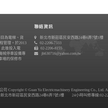
聯絡資訊
項目為電梯、貨
新北市新莊區民安西路24巷6弄7號1樓
管理。於2013
02-2206-7333
作。此後投入電
02-2206-8155
機械停車設備專
jh630716@yahoo.com.tw
車場的保修市
ight © Guan Ya Electricmachinery Engineering Co., Ltd. All 
新北市新莊區民安西路24巷6弄7號1樓 24小時叫修專線:02-2206