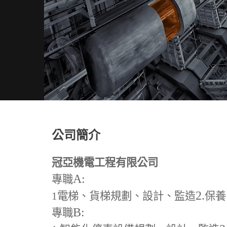
公司簡介
冠亞機電工程有限公司
A:
專職
2.
1
電梯、貨梯規劃、設計、監造
保養
B:
專職