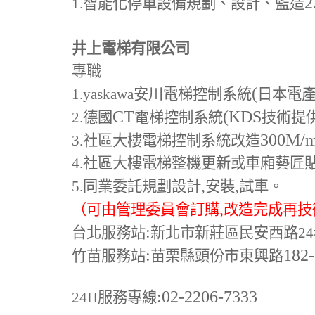
2
1.
智能化停車設備規劃、設計、監造
井上電梯有限公司
專職
(
1.yaskawa
安川電梯控制系統
日本電
CT
(KDS
2.
德國
電梯控制系統
技術提
300M
/
3.
社區大樓電梯控制系統改造
4.
社區大樓電梯整機更新或車廂藝匠
,
,
5.
同業委託規劃設計
安裝
試車。
,
（可由管理委員會訂購
改造完成再技
:
台北服務站
新北市新莊區民安西路24
:
182
竹苗服務站
苗栗縣頭份市東興路
:02-2206-7333
24H
服務專線