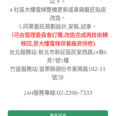
以下。
4.
社區大樓電梯整機更新或車廂藝匠貼皮
改造。
,
,
5.
同業委託規劃設計
安裝
試車。
,
（可由管理委員會訂購
改造完成再技術轉
,
)
移回
原大樓電梯保養廠商保修
:
台北服務站
新北市新莊區民安西路24巷6
弄7號1樓
:
182-11
竹苗服務站
苗栗縣頭份市東興路
號3F
:02-2206-7333
24H
服務專線
更多訊息