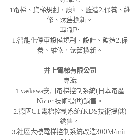
2.
1
電梯、貨梯規劃、設計、監造
保養、維
修、汰舊換新。
B:
專職
2.
1.
智能化停車設備規劃、設計、監造
保
養、維修、汰舊換新。
井上電梯有限公司
專職
(
1.yaskawa
安川電梯控制系統
日本電產
Nidec
)
技術提供
銷售。
CT
(KDS
)
2.
德國
電梯控制系統
技術提供
銷售。
300M
/min
3.
社區大樓電梯控制系統改造