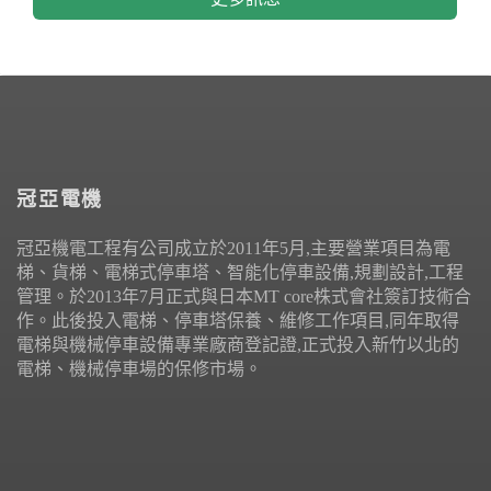
冠亞電機
冠亞機電工程有公司成立於2011年5月,主要營業項目為電
梯、貨梯、電梯式停車塔、智能化停車設備,規劃設計,工程
管理。於2013年7月正式與日本MT core株式會社簽訂技術合
作。此後投入電梯、停車塔保養、維修工作項目,同年取得
電梯與機械停車設備專業廠商登記證,正式投入新竹以北的
電梯、機械停車場的保修市場。