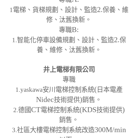
2.
1
電梯、貨梯規劃、設計、監造
保養、維
修、汰舊換新。
B:
專職
2.
1.
智能化停車設備規劃、設計、監造
保
養、維修、汰舊換新。
井上電梯有限公司
專職
(
1.yaskawa
安川電梯控制系統
日本電產
Nidec
)
技術提供
銷售。
CT
(KDS
)
2.
德國
電梯控制系統
技術提供
銷售。
300M
/min
3.
社區大樓電梯控制系統改造