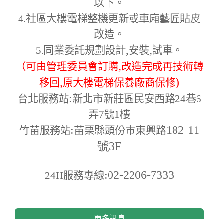
以下。
4.
社區大樓電梯整機更新或車廂藝匠貼皮
改造。
,
,
5.
同業委託規劃設計
安裝
試車。
,
（可由管理委員會訂購
改造完成再技術轉
,
)
移回
原大樓電梯保養廠商保修
:
台北服務站
新北市新莊區民安西路24巷6
弄7號1樓
:
182-11
竹苗服務站
苗栗縣頭份市東興路
號3F
:02-2206-7333
24H
服務專線
更多訊息