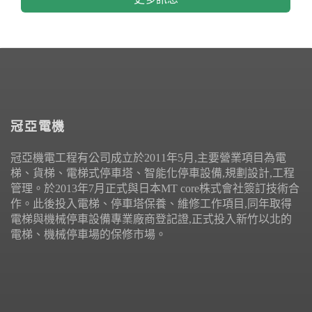
冠亞電機
冠亞機電工程有公司成立於2011年5月,主要營業項目為電
梯、貨梯、電梯式停車塔、智能化停車設備,規劃設計,工程
管理。於2013年7月正式與日本MT core株式會社簽訂技術合
作。此後投入電梯、停車塔保養、維修工作項目,同年取得
電梯與機械停車設備專業廠商登記證,正式投入新竹以北的
電梯、機械停車場的保修市場。