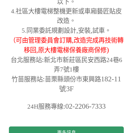
以下。
4.
社區大樓電梯整機更新或車廂藝匠貼皮
改造。
,
,
5.
同業委託規劃設計
安裝
試車。
,
（可由管理委員會訂購
改造完成再技術轉
,
)
移回
原大樓電梯保養廠商保修
:
台北服務站
新北市新莊區民安西路24巷6
弄7號1樓
:
182-11
竹苗服務站
苗栗縣頭份市東興路
號3F
:02-2206-7333
24H
服務專線
更多訊息