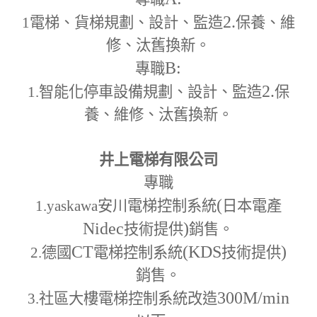
2.
1
電梯、貨梯規劃、設計、監造
保養、維
修、汰舊換新。
B:
專職
2.
1.
智能化停車設備規劃、設計、監造
保
養、維修、汰舊換新。
井上電梯有限公司
專職
(
1.yaskawa
安川電梯控制系統
日本電產
Nidec
)
技術提供
銷售。
CT
(KDS
)
2.
德國
電梯控制系統
技術提供
銷售。
300M
/min
3.
社區大樓電梯控制系統改造