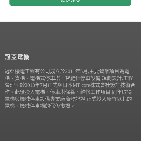
冠亞電機
冠亞機電工程有公司成立於2011年5月,主要營業項目為電
梯、貨梯、電梯式停車塔、智能化停車設備,規劃設計,工程
管理。於2013年7月正式與日本MT core株式會社簽訂技術合
作。此後投入電梯、停車塔保養、維修工作項目,同年取得
電梯與機械停車設備專業廠商登記證,正式投入新竹以北的
電梯、機械停車場的保修市場。