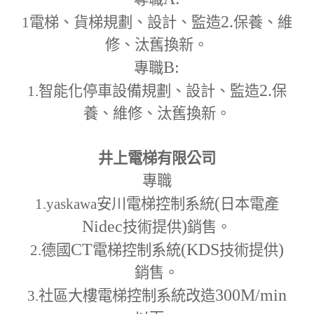
2.
1
電梯、貨梯規劃、設計、監造
保養、維
修、汰舊換新。
B:
專職
2.
1.
智能化停車設備規劃、設計、監造
保
養、維修、汰舊換新。
井上電梯有限公司
專職
(
1.yaskawa
安川電梯控制系統
日本電產
Nidec
)
技術提供
銷售。
CT
(KDS
)
2.
德國
電梯控制系統
技術提供
銷售。
300M
/min
3.
社區大樓電梯控制系統改造