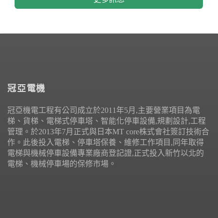
冠亞電機
冠亞機電工程有公司成立於2011年5月,主要營業項目為電
梯、貨梯、電梯式停車塔、智能化停車設備,規劃設計,工程
管理。於2013年7月正式與日本MT core株式會社簽訂技術合
作。此後投入電梯、停車塔保養、維修工作項目,同年取得
電梯與機械停車設備專業廠商登記證,正式投入新竹以北的
電梯、機械停車場的保修市場。