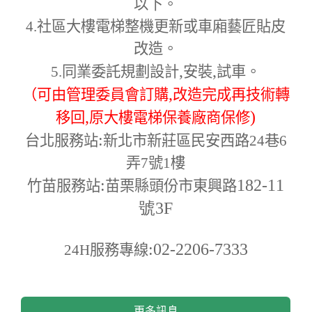
以下。
4.
社區大樓電梯整機更新或車廂藝匠貼皮
改造。
,
,
5.
同業委託規劃設計
安裝
試車。
,
（可由管理委員會訂購
改造完成再技術轉
,
)
移回
原大樓電梯保養廠商保修
:
台北服務站
新北市新莊區民安西路24巷6
弄7號1樓
:
182-11
竹苗服務站
苗栗縣頭份市東興路
號3F
:02-2206-7333
24H
服務專線
更多訊息