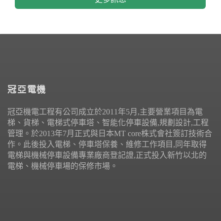
冠亞電機
冠亞機電工程有公司成立於2011年5月,主要營業項目為電
梯、貨梯、電梯式停車塔、智能化停車設備,規劃設計,工程
管理。於2013年7月正式與日本MT core株式會社簽訂技術合
作。此後投入電梯、停車塔保養、維修工作項目,同年取得
電梯與機械停車設備專業廠商登記證,正式投入新竹以北的
電梯、機械停車場的保修市場。