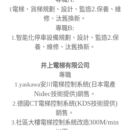
2.
1
電梯、貨梯規劃、設計、監造
保養、維
修、汰舊換新。
B:
專職
2.
1.
智能化停車設備規劃、設計、監造
保
養、維修、汰舊換新。
井上電梯有限公司
專職
(
1.yaskawa
安川電梯控制系統
日本電產
Nidec
)
技術提供
銷售。
CT
(KDS
)
2.
德國
電梯控制系統
技術提供
銷售。
300M
/min
3.
社區大樓電梯控制系統改造