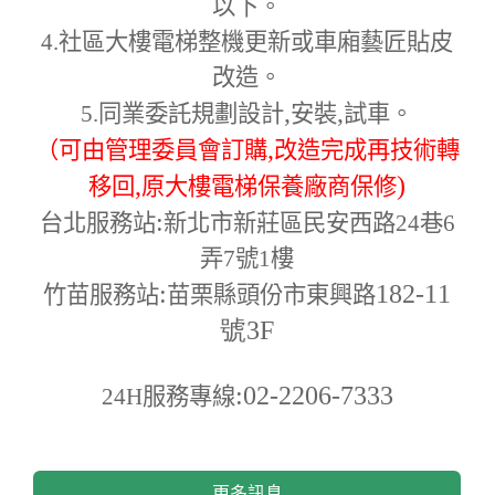
以下。
4.
社區大樓電梯整機更新或車廂藝匠貼皮
改造。
,
,
5.
同業委託規劃設計
安裝
試車。
,
（可由管理委員會訂購
改造完成再技術轉
,
)
移回
原大樓電梯保養廠商保修
:
台北服務站
新北市新莊區民安西路24巷6
弄7號1樓
:
182-11
竹苗服務站
苗栗縣頭份市東興路
號3F
:02-2206-7333
24H
服務專線
更多訊息