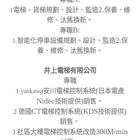
2.
1
電梯、貨梯規劃、設計、監造
保養、維
修、汰舊換新。
B:
專職
2.
1.
智能化停車設備規劃、設計、監造
保
養、維修、汰舊換新。
井上電梯有限公司
專職
(
1.yaskawa
安川電梯控制系統
日本電產
Nidec
)
技術提供
銷售。
CT
(KDS
)
2.
德國
電梯控制系統
技術提供
銷售。
300M
/min
3.
社區大樓電梯控制系統改造