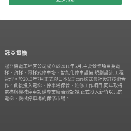
冠亞電機
冠亞機電工程有公司成立於2011年5月,主要營業項目為電
梯、貨梯、電梯式停車塔、智能化停車設備,規劃設計,工程
管理。於2013年7月正式與日本MT core株式會社簽訂技術合
作。此後投入電梯、停車塔保養、維修工作項目,同年取得
電梯與機械停車設備專業廠商登記證,正式投入新竹以北的
電梯、機械停車場的保修市場。