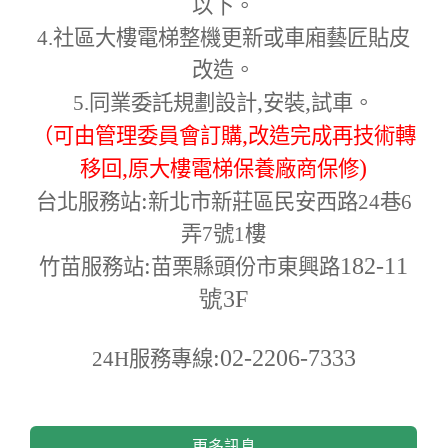
以下。
4.
社區大樓電梯整機更新或車廂藝匠貼皮
改造。
,
,
5.
同業委託規劃設計
安裝
試車。
,
（可由管理委員會訂購
改造完成再技術轉
,
)
移回
原大樓電梯保養廠商保修
:
台北服務站
新北市新莊區民安西路24巷6
弄7號1樓
:
182-11
竹苗服務站
苗栗縣頭份市東興路
號3F
:02-2206-7333
24H
服務專線
更多訊息