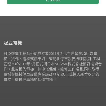
冠亞電機
冠亞機電工程有公司成立於2011年5月,主要營業項目為電
梯、貨梯、電梯式停車塔、智能化停車設備,規劃設計,工程
管理。於2013年7月正式與日本MT core株式會社簽訂技術合
作。此後投入電梯、停車塔保養、維修工作項目,同年取得
電梯與機械停車設備專業廠商登記證,正式投入新竹以北的
電梯、機械停車場的保修市場。