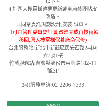
以下。
4.
社區大樓電梯整機更新或車廂藝匠貼皮
改造。
,
,
5.
同業委託規劃設計
安裝
試車。
,
（可由管理委員會訂購
改造完成再技術轉
,
)
移回
原大樓電梯保養廠商保修
:
台北服務站
新北市新莊區民安西路24巷6
弄7號1樓
:
182-11
竹苗服務站
苗栗縣頭份市東興路
號3F
:02-2206-7333
24H
服務專線
更多訊息