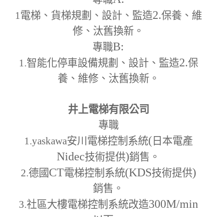
2.
1
電梯、貨梯規劃、設計、監造
保養、維
修、汰舊換新。
B:
專職
2.
1.
智能化停車設備規劃、設計、監造
保
養、維修、汰舊換新。
井上電梯有限公司
專職
(
1.yaskawa
安川電梯控制系統
日本電產
Nidec
)
技術提供
銷售。
CT
(KDS
)
2.
德國
電梯控制系統
技術提供
銷售。
300M
/min
3.
社區大樓電梯控制系統改造