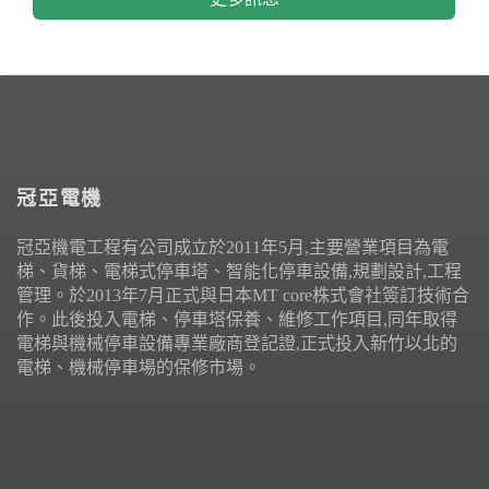
冠亞電機
冠亞機電工程有公司成立於2011年5月,主要營業項目為電
梯、貨梯、電梯式停車塔、智能化停車設備,規劃設計,工程
管理。於2013年7月正式與日本MT core株式會社簽訂技術合
作。此後投入電梯、停車塔保養、維修工作項目,同年取得
電梯與機械停車設備專業廠商登記證,正式投入新竹以北的
電梯、機械停車場的保修市場。