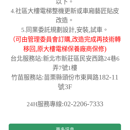
以下。
4.
社區大樓電梯整機更新或車廂藝匠貼皮
改造。
,
,
5.
同業委託規劃設計
安裝
試車。
,
（可由管理委員會訂購
改造完成再技術轉
,
)
移回
原大樓電梯保養廠商保修
:
台北服務站
新北市新莊區民安西路24巷6
弄7號1樓
:
182-11
竹苗服務站
苗栗縣頭份市東興路
號3F
:02-2206-7333
24H
服務專線
更多訊息