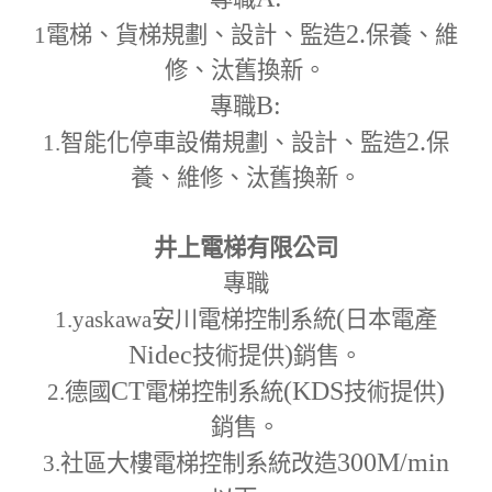
2.
1
電梯、貨梯規劃、設計、監造
保養、維
修、汰舊換新。
B:
專職
2.
1.
智能化停車設備規劃、設計、監造
保
養、維修、汰舊換新。
井上電梯有限公司
專職
(
1.yaskawa
安川電梯控制系統
日本電產
Nidec
)
技術提供
銷售。
CT
(KDS
)
2.
德國
電梯控制系統
技術提供
銷售。
300M
/min
3.
社區大樓電梯控制系統改造