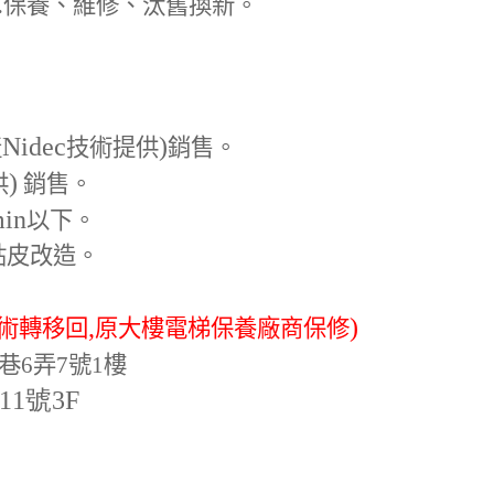
.
保養、維修、汰舊換新。
Nidec
)
產
技術提供
銷售。
)
供
銷售。
min
以下。
貼皮改造。
,
)
術轉移回
原大樓電梯保養廠商保修
巷6弄7號1樓
-11號3F