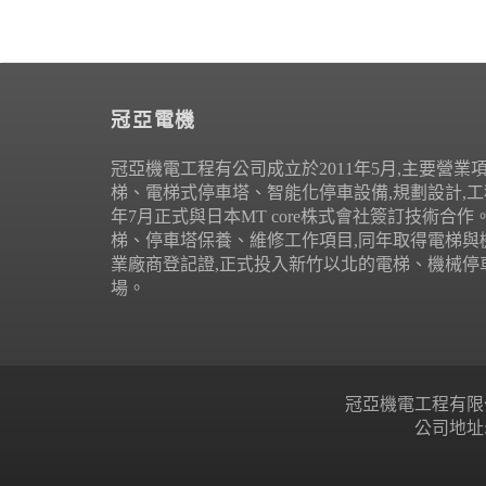
冠亞電機
冠亞機電工程有公司成立於2011年5月,主要營業
梯、電梯式停車塔、智能化停車設備,規劃設計,工程
年7月正式與日本MT core株式會社簽訂技術合
梯、停車塔保養、維修工作項目,同年取得電梯與
業廠商登記證,正式投入新竹以北的電梯、機械停
場。
冠亞機電工程有限公司 Copyr
公司地址: