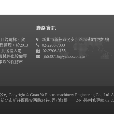
聯絡資訊
項目為電梯、貨
新北市新莊區民安西路24巷6弄7號1樓
管理。於2013
02-2206-7333
作。此後投入電
02-2206-8155
機械停車設備專
jh630716@yahoo.com.tw
車場的保修市
ight © Guan Ya Electricmachinery Engineering Co., Ltd. All 
新北市新莊區民安西路24巷6弄7號1樓 24小時叫修專線:02-2206