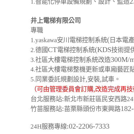
2
1.
智能化停車設備規劃、設計、監造
井上電梯有限公司
專職
(
1.yaskawa
安川電梯控制系統
日本電
CT
(KDS
2.
德國
電梯控制系統
技術提
300M
/
3.
社區大樓電梯控制系統改造
4.
社區大樓電梯整機更新或車廂藝匠
,
,
5.
同業委託規劃設計
安裝
試車。
,
（可由管理委員會訂購
改造完成再技
:
台北服務站
新北市新莊區民安西路24
:
182
竹苗服務站
苗栗縣頭份市東興路
:02-2206-7333
24H
服務專線