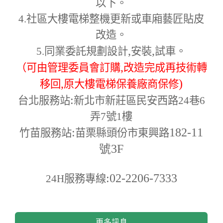
以下。
4.
社區大樓電梯整機更新或車廂藝匠貼皮
改造。
,
,
5.
同業委託規劃設計
安裝
試車。
,
（可由管理委員會訂購
改造完成再技術轉
,
)
移回
原大樓電梯保養廠商保修
:
台北服務站
新北市新莊區民安西路24巷6
弄7號1樓
:
182-11
竹苗服務站
苗栗縣頭份市東興路
號3F
:02-2206-7333
24H
服務專線
更多訊息