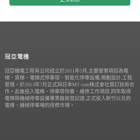
冠亞電機
冠亞機電工程有公司成立於2011年5月,主要營業項目為電
梯、貨梯、電梯式停車塔、智能化停車設備,規劃設計,工程
管理。於2013年7月正式與日本MT core株式會社簽訂技術合
作。此後投入電梯、停車塔保養、維修工作項目,同年取得
電梯與機械停車設備專業廠商登記證,正式投入新竹以北的
電梯、機械停車場的保修市場。