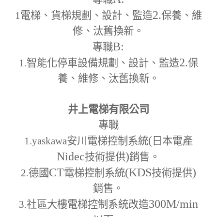
2.
1
電梯、貨梯規劃、設計、監造
保養、維
修、汰舊換新。
B:
專職
2.
1.
智能化停車設備規劃、設計、監造
保
養、維修、汰舊換新。
井上電梯有限公司
專職
(
1.yaskawa
安川電梯控制系統
日本電產
Nidec
)
技術提供
銷售。
CT
(KDS
)
2.
德國
電梯控制系統
技術提供
銷售。
300M
/min
3.
社區大樓電梯控制系統改造