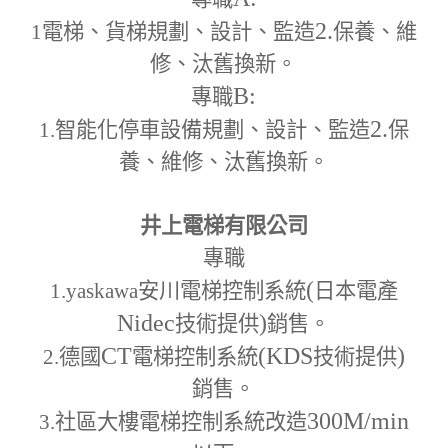
2.
1
電梯、貨梯規劃、設計、監造
保養、維
修、汰舊換新。
B:
專職
2.
1.
智能化停車設備規劃、設計、監造
保
養、維修、汰舊換新。
井上電梯有限公司
專職
(
1.yaskawa
安川電梯控制系統
日本電產
Nidec
)
技術提供
銷售。
CT
(KDS
)
2.
德國
電梯控制系統
技術提供
銷售。
300M
/min
3.
社區大樓電梯控制系統改造