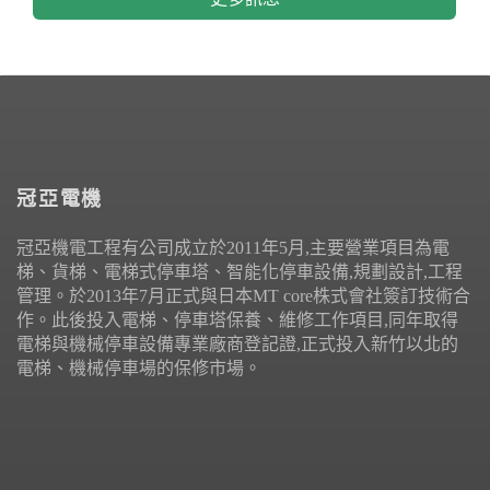
冠亞電機
冠亞機電工程有公司成立於2011年5月,主要營業項目為電
梯、貨梯、電梯式停車塔、智能化停車設備,規劃設計,工程
管理。於2013年7月正式與日本MT core株式會社簽訂技術合
作。此後投入電梯、停車塔保養、維修工作項目,同年取得
電梯與機械停車設備專業廠商登記證,正式投入新竹以北的
電梯、機械停車場的保修市場。