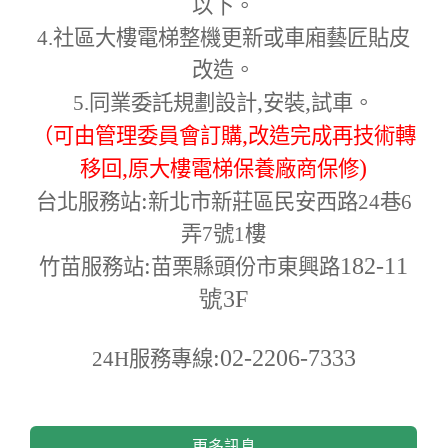
以下。
4.
社區大樓電梯整機更新或車廂藝匠貼皮
改造。
,
,
5.
同業委託規劃設計
安裝
試車。
,
（可由管理委員會訂購
改造完成再技術轉
,
)
移回
原大樓電梯保養廠商保修
:
台北服務站
新北市新莊區民安西路24巷6
弄7號1樓
:
182-11
竹苗服務站
苗栗縣頭份市東興路
號3F
:02-2206-7333
24H
服務專線
更多訊息